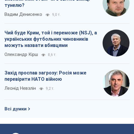
тунелю?
Вадим Денисенко
9,0 т.
Чий буде Крим, той і переможе (NSJ), а
українських футбольних чиновників
можуть назвати вбивцями
Олександр Кірш
8,6 т.
Захід проспав загрозу: Росія може
перевірити НАТО війною
Леонід Невзлін
9,2 т.
Всі думки