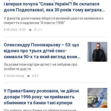
і вперше почула "Слава Україні"! Як склалася
доля Подкопаєвої, яка 30 років тому виграла
"золото" Олімпіади
У фанатів донеччанки зберігся великий шматок килимового
покриття з надписом "Атланта-1996"
8.08.2026 18:30
41,1 т.
Олександру Пономарьову – 53: що
відомо про трьох дітей секс-
символа 90-х та який вигляд вони
мають
За розвитком кар'єри артист не забував про
особисте щастя
6 часов назад
6,5 т.
У ПриватБанку розповіли, чи дійсні
долари 1996 року: чи приймають
обмінники та банки такі купюри
Що робити, якщо банки та обмінні пункти не