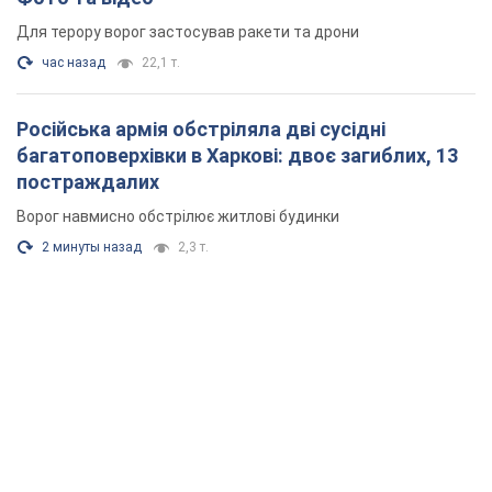
Для терору ворог застосував ракети та дрони
час назад
22,1 т.
Російська армія обстріляла дві сусідні
багатоповерхівки в Харкові: двоє загиблих, 13
постраждалих
Ворог навмисно обстрілює житлові будинки
2 минуты назад
2,3 т.