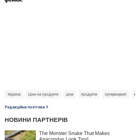
Україна
Ціни на продукти
ціни
продукти
супермаркет
ма
Редакційна політика