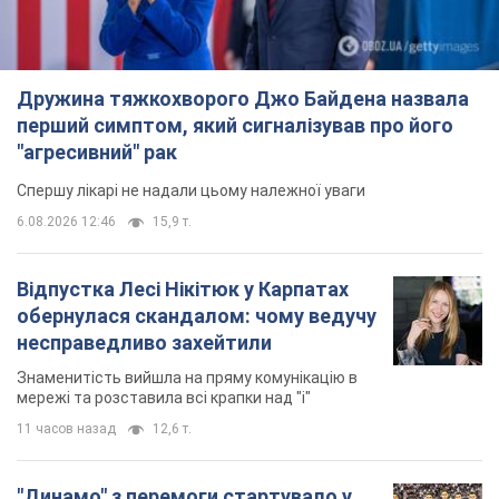
Дружина тяжкохворого Джо Байдена назвала
перший симптом, який сигналізував про його
"агресивний" рак
Спершу лікарі не надали цьому належної уваги
6.08.2026 12:46
15,9 т.
Відпустка Лесі Нікітюк у Карпатах
обернулася скандалом: чому ведучу
несправедливо захейтили
Знаменитість вийшла на пряму комунікацію в
мережі та розставила всі крапки над "і"
11 часов назад
12,6 т.
"Динамо" з перемоги стартувало у