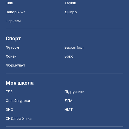
Київ
Харків
Запоріжжя
Дніпро
Черкаси
Спорт
Футбол
Баскетбол
Хокей
Бокс
Формула-1
Моя школа
ГДЗ
Підручники
Онлайн уроки
ДПА
ЗНО
НМТ
СНД посібники