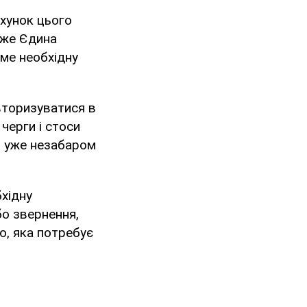
ахунок цього
дже Єдина
име необхідну
вторизуватися в
 черги і стоси
я уже незабаром
хідну
бо звернення,
ю, яка потребує