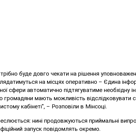
потрібно буде довго чекати на рішення уповноважен
глядатимуться на місцях оперативно – Єдина інфо
ної сфери автоматично підтягуватиме необхідну і
о громадяни мають можливість відслідковувати с
стому кабінеті", – Розповіли в Мінсоці.
реслюється: нині продовжуються приймальні випр
офіційний запуск повідомлять окремо.