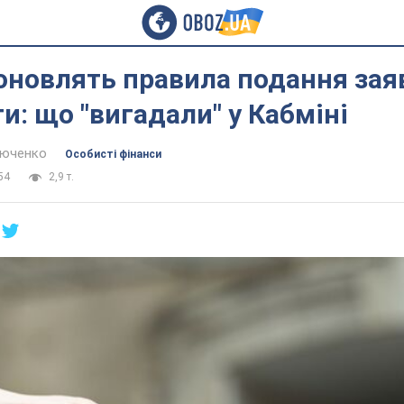
 оновлять правила подання зая
и: що "вигадали" у Кабміні
тюченко
Особисті фінанси
54
2,9 т.