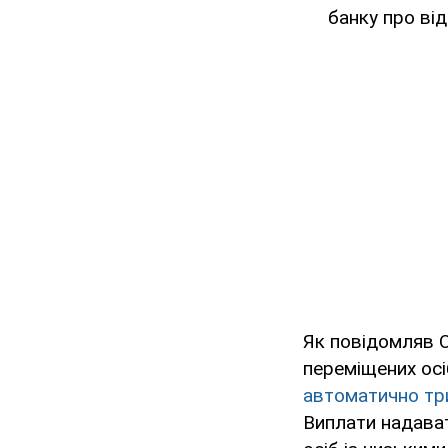
банку про від
Як повідомляв O
переміщених осі
автоматично три
Виплати надава