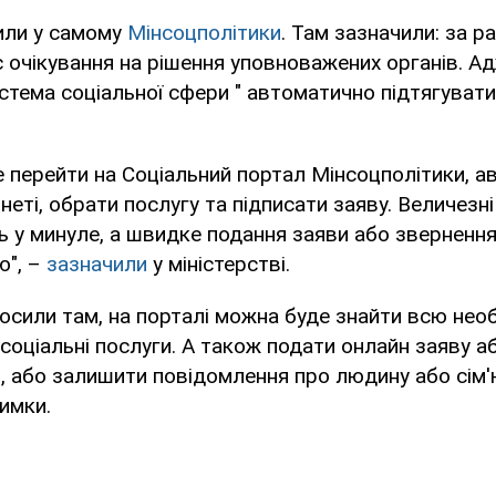
или у самому
Мінсоцполітики
. Там зазначили: за р
 очікування на рішення уповноважених органів. А
стема соціальної сфери " автоматично підтягуват
 перейти на Соціальний портал Мінсоцполітики, а
еті, обрати послугу та підписати заяву. Величезні
ть у минуле, а швидке подання заяви або зверненн
ю", –
зазначили
у міністерстві.
осили там, на порталі можна буде знайти всю необ
соціальні послуги. А також подати онлайн заяву а
, або залишити повідомлення про людину або сім'
римки.