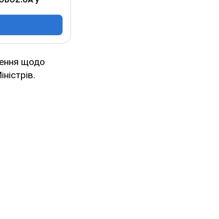
шення щодо
ністрів.