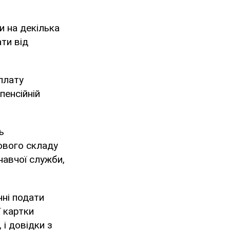
и на декілька
ти від
плату
пенсійній
ь
ового складу
навчої служби,
нні подати
 картки
 і довідки з