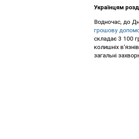
Українцям розд
Водночас, до Д
грошову допомо
складає 3 100 г
колишніх в'язнів
загальні захвор