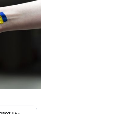
 OBOZ.UA у