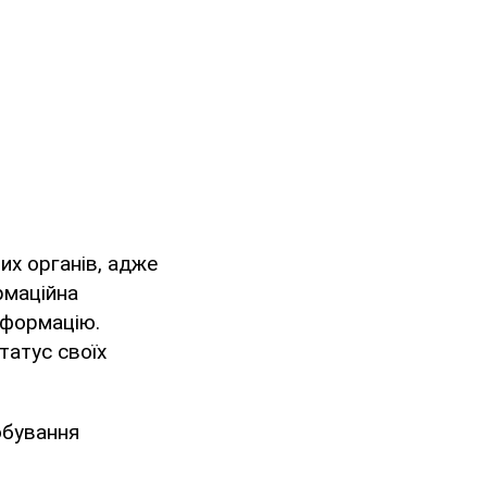
их органів, адже
рмаційна
нформацію.
татус своїх
обування