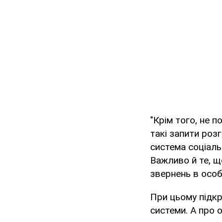
"Крім того, не 
такі запити роз
система соціаль
Важливо й те, щ
звернень в особи
При цьому підк
системи. А про 