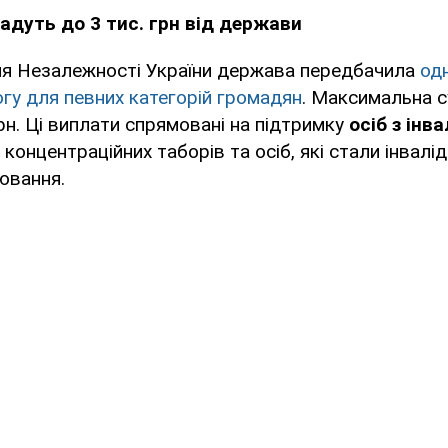
адуть до 3 тис. грн від держави
ня Незалежності України держава передбачила
од
гу для певних категорій громадян
. Максимальна 
рн. Ці виплати спрямовані на підтримку
осіб з інв
 концентраційних таборів та осіб, які стали інвалі
ювання.