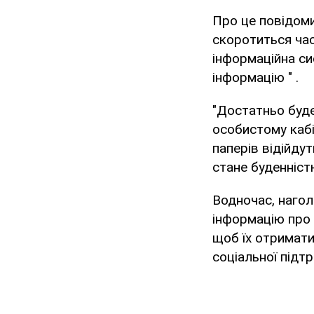
Про це повідом
скоротиться час
інформаційна си
інформацію " .
"Достатньо буде
особистому кабін
паперів відійду
стане буденніст
Водночас, нагол
інформацію про 
щоб їх отримати
соціальної підт