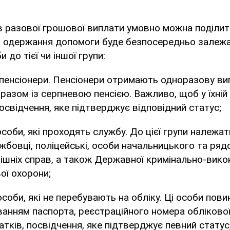
в разової грошової виплати умовно можна поділит
а одержання допомоги буде безпосередньо залежа
 до тієї чи іншої групи:
 пенсіонери. Пенсіонери отримають одноразову ви
азом із серпневою пенсією. Важливо, щоб у їхній 
освідчення, яке підтверджує відповідний статус;
особи, які проходять службу. До цієї групи належат
жбовці, поліцейські, особи начальницького та ряд
рішніх справ, а також Державної кримінально-вико
ої охорони;
особи, які не перебувають на обліку. Ці особи пови
ванням паспорта, реєстраційного номера облікової
тків, посвідчення, яке підтверджує певний статус,