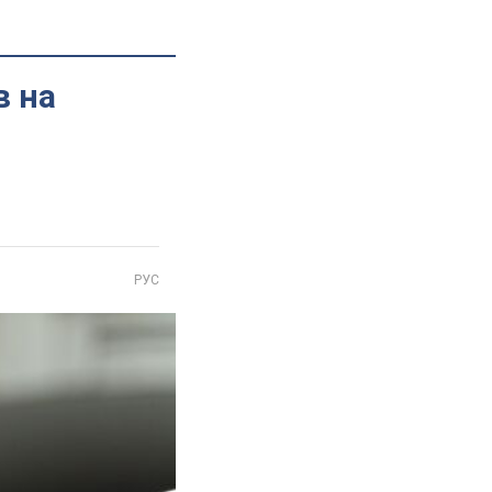
в на
РУС