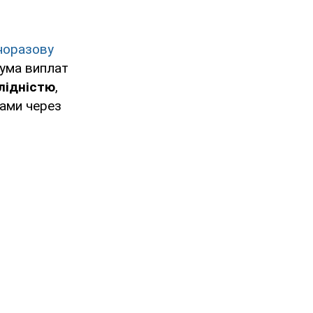
норазову
сума виплат
алідністю
,
дами через