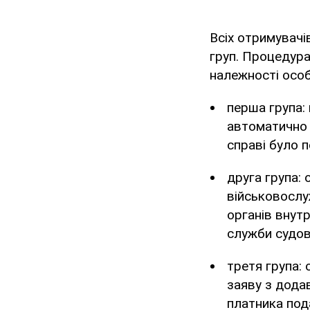
Всіх отримувачі
груп. Процедур
належності особи
перша група:
автоматично р
справі було п
друга група: 
військовослу
органів внут
служби судов
третя група: 
заяву з дода
платника пода