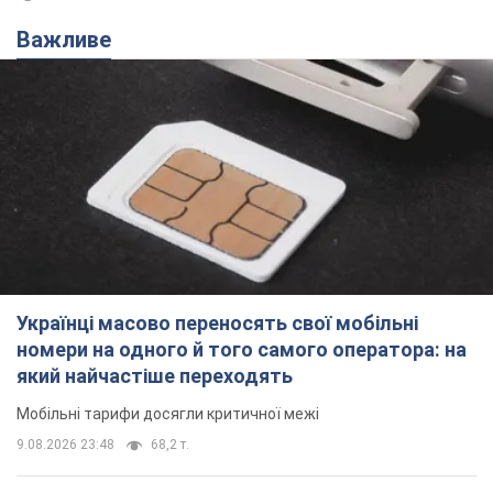
Українці масово переносять свої мобільні
номери на одного й того самого оператора: на
який найчастіше переходять
Мобільні тарифи досягли критичної межі
9.08.2026 23:48
68,2 т.
Українців планують виселяти з
квартир: "слуга народу" розповіла,
хто ухвалюватиме рішення про
знесення будинків
Чому хочуть зносити оселі українців
9.08.2026 23:18
60,7 т.
Українці масово купують дорогі нові
авто: скільки коштує
найпопулярніша модель