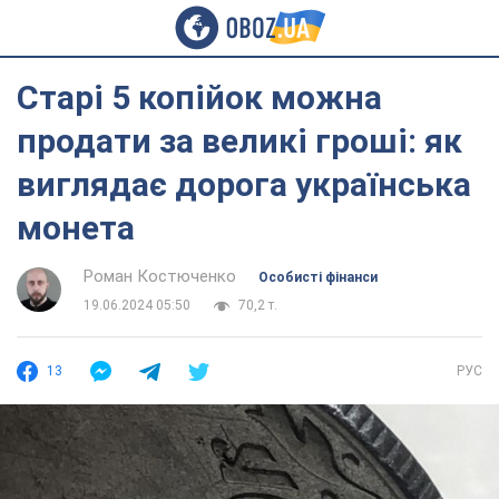
Старі 5 копійок можна
продати за великі гроші: як
виглядає дорога українська
монета
Роман Костюченко
Особисті фінанси
19.06.2024 05:50
70,2 т.
13
РУС