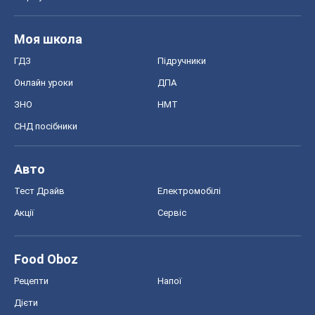
Тест Драйв
Електромобілі
Акції
Сервіс
Food Oboz
Рецепти
Напої
Дієти
Економіка
Ринки та компанії
Макроекономіка
MedOboz
Новини медицини
MAMACLUB
Шоу