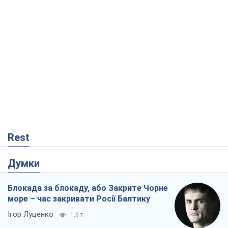
Rest
Думки
Блокада за блокаду, або Закрите Чорне
море – час закривати Росії Балтику
Ігор Луценко
1,6 т.
Прихована мобілізація і провокації
проти Польщі та країн Балтії: що стоїть
за новими планами Кремля
Вадим Денисенко
2,6 т.
Від Patriot до стратегії перемоги: що
заважає Україні закрити небо і як
завершити війну
Ігор Яковенко
180