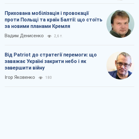
Україна у п’ятому дивізіоні: що
відбувається у жіночому хокеї
Олександр Чеканов
12
"Роттердам+": циклічна помилка
прокурора