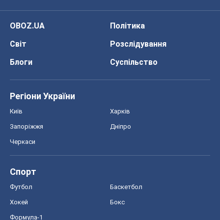
Черкаси
Спорт
Футбол
Баскетбол
Хокей
Бокс
Формула-1
Моя школа
ГДЗ
Підручники
Онлайн уроки
ДПА
ЗНО
НМТ
СНД посібники
Авто