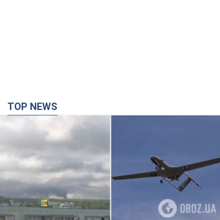
Дрони уразили НПЗ у Нижньокамську, сталась
пожежа: Генштаб розкрив деталі атаки. Фото і
відео
Місцеві активно публікували фото та відео
10 хвилин тому
5,6 т.
Зруйновано будинки: на Харківщині внаслідок
ворожої атаки загинули п’ятеро людей. Фото
Правоохоронці документують наслідки атаки та фіксують