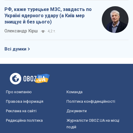
Про компанію
Команда
Правова інформація
Політика конфіденційності
Реклама на сайті
Документи
Редакційна політика
Журналісти OBOZ.UA на місці
подій
OBOZ.UA
Політика
Світ
Розслідування
Блоги
Суспільство
Регіони України
Київ
Харків
Запоріжжя
Дніпро