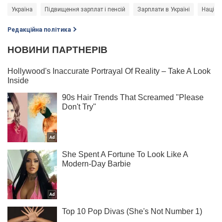
Україна
Підвищення зарплат і пенсій
Зарплати в Україні
Націон
Редакційна політика