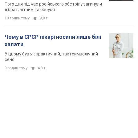
Того дня під час російського обстрілу загинули
її брат, вітчим та бабуся
10 годин тому
9,9 т.
Чому в СРСР лікарі носили лише білі
халати
У цьому був як практичний, так і символічний
сенс
9 годин тому
4,8 т.