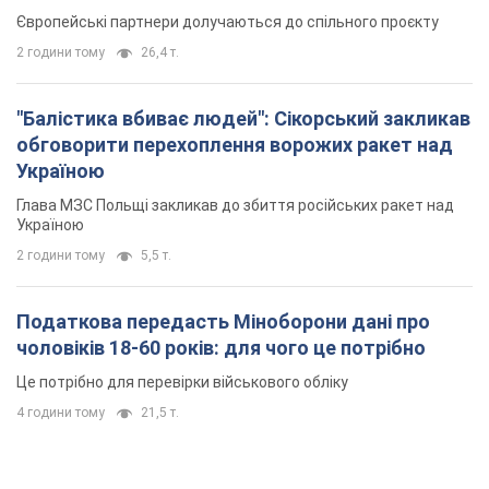
Європейські партнери долучаються до спільного проєкту
2 години тому
26,4 т.
"Балістика вбиває людей": Сікорський закликав
обговорити перехоплення ворожих ракет над
Україною
Глава МЗС Польщі закликав до збиття російських ракет над
Україною
2 години тому
5,5 т.
Податкова передасть Міноборони дані про
чоловіків 18-60 років: для чого це потрібно
Це потрібно для перевірки військового обліку
4 години тому
21,5 т.