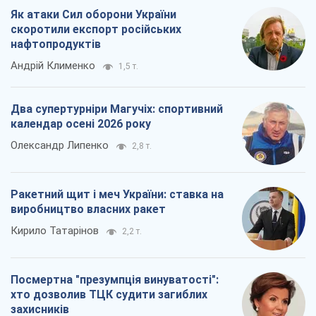
Як атаки Сил оборони України
скоротили експорт російських
нафтопродуктів
Андрій Клименко
1,5 т.
Два супертурніри Магучіх: спортивний
календар осені 2026 року
Олександр Липенко
2,8 т.
Ракетний щит і меч України: ставка на
виробництво власних ракет
Кирило Татарінов
2,2 т.
Посмертна "презумпція винуватості":
хто дозволив ТЦК судити загиблих
захисників