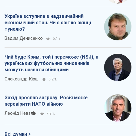
Україна вступила в надзвичайний
економічний стан. Чи є світло вкінці
тунелю?
Вадим Денисенко
5,1 т.
Чий буде Крим, той і переможе (NSJ), а
українських футбольних чиновників
можуть назвати вбивцями
Олександр Кірш
5,2 т.
Захід проспав загрозу: Росія може
перевірити НАТО війною
Леонід Невзлін
7,3 т.
Всі думки