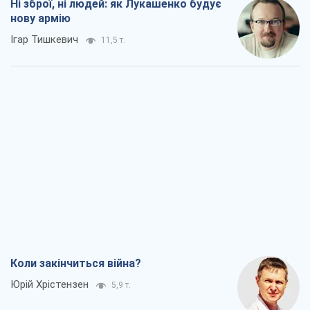
Ні зброї, ні людей: як Лукашенко будує
нову армію
Ігар Тишкевич
11,5 т.
Коли закінчиться війна?
Юрій Хрістензен
5,9 т.