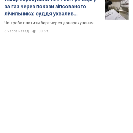
за газ через покази зіпсованого
лічильника: суддя ухвалив
неочікуване рішення
Чи треба платити борг через донарахування
5 часов назад
30,6 т.