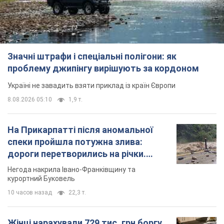
Значні штрафи і спеціальні полігони: як
проблему джипінгу вирішують за кордоном
Україні не завадить взяти приклад із країн Європи
8.08.2026 05:10
1,9 т.
На Прикарпатті після аномальної
спеки пройшла потужна злива:
дороги перетворились на річки.
Відео
Негода накрила Івано-Франківщину та
курортний Буковель
10 часов назад
22,3 т.
Жінці нарахували 729 тис. грн боргу