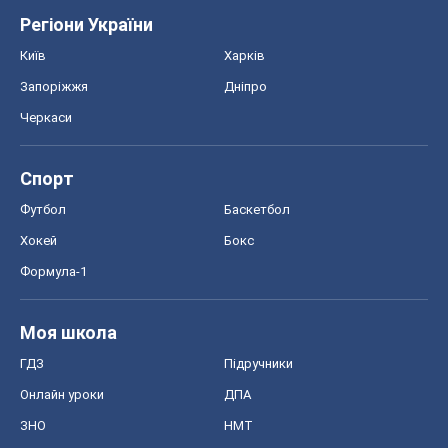
Регіони України
Київ
Харків
Запоріжжя
Дніпро
Черкаси
Спорт
Футбол
Баскетбол
Хокей
Бокс
Формула-1
Моя школа
ГДЗ
Підручники
Онлайн уроки
ДПА
ЗНО
НМТ