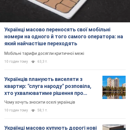
Українці масово переносять свої мобільні
номери на одного й того самого оператора: на
який найчастіше переходять
Мобільні тарифи досягли критичної межі
10 годин тому
63,3 т.
Українців планують виселяти з
квартир: "слуга народу" розповіла,
хто ухвалюватиме рішення про
знесення будинків
Чому хочуть зносити оселі українців
10 годин тому
58,1 т.
Українці масово купують дорогі нові