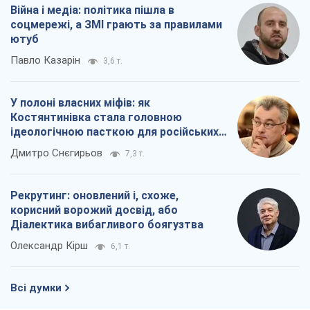
Війна і медіа: політика пішла в
соцмережі, а ЗМІ грають за правилами
ютуб
Павло Казарін
3,6 т.
У полоні власних міфів: як
Костянтинівка стала головною
ідеологічною пасткою для російських
окупантів
Дмитро Снєгирьов
7,3 т.
Рекрутинг: оновлений і, схоже,
корисний ворожий досвід, або
Діалектика вибагливого боягузтва
Олександр Кірш
6,1 т.
Всі думки