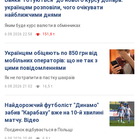
українцям розповіли, чого очікувати
найближчими днями
Яким буде курс валюти в обмінниках
6.08.2026 22:58
151,8 т.
Українцям обіцяють по 850 грн від
мобільних операторів: що не так з
цими повідомленнями
Як не потрапити в пастку шахраїв
6.08.2026 21:02
16,5 т.
Найдорожчий футболіст "Динамо"
забив "Карабаху" вже на 10-й хвилині
матчу. Відео
Поєдинок відбувається в Польщі
6.08.2026 20:48
6,9 т.