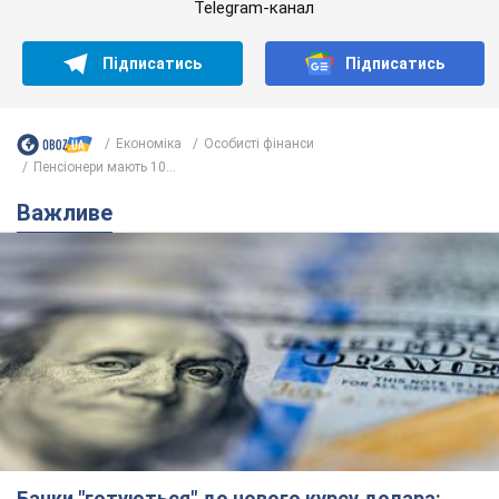
Telegram-канал
Підписатись
Підписатись
Економіка
Особисті фінанси
Пенсіонери мають 10...
Важливе
Банки "готуються" до нового курсу долара: