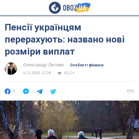
Пенсії українцям
перерахують: названо нові
розміри виплат
Олександр Литвин
Особисті фінанси
6.12.2025 12:28
63,2 т.
1
РУС