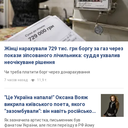
Жінці нарахували 729 тис. грн боргу за газ через
покази зіпсованого лічильника: суддя ухвалив
неочікуване рішення
Чи треба платити борг через донарахування
7 часов назад
11,9 т.
"Це Україна напала!" Оксана Вояж
викрила київського поета, якого
"зазомбували": він навіть російської
не знав, а тепер хоче геноциду
Як зазначила артистка, письменник був
українців
фанатом України, але після переїзду в РФ йому