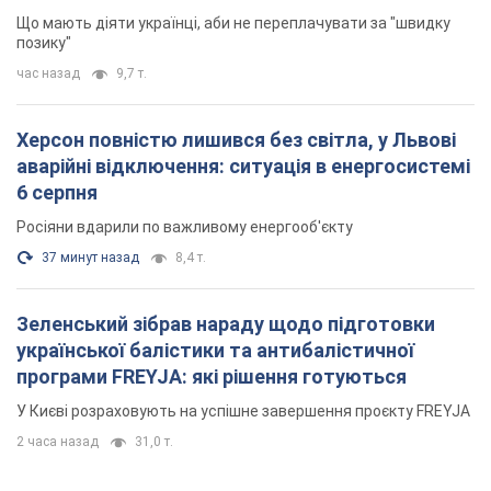
Що мають діяти українці, аби не переплачувати за "швидку
позику"
час назад
9,7 т.
Херсон повністю лишився без світла, у Львові
аварійні відключення: ситуація в енергосистемі
6 серпня
Росіяни вдарили по важливому енергооб'єкту
37 минут назад
8,4 т.
Зеленський зібрав нараду щодо підготовки
української балістики та антибалістичної
програми FREYJA: які рішення готуються
У Києві розраховують на успішне завершення проєкту FREYJA
2 часа назад
31,0 т.