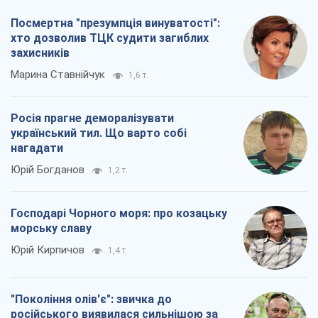
Посмертна "презумпція винуватості":
хто дозволив ТЦК судити загиблих
захисників
Марина Ставнійчук
1,6 т.
Росія прагне деморалізувати
український тил. Що варто собі
нагадати
Юрій Богданов
1,2 т.
Господарі Чорного моря: про козацьку
морську славу
Юрій Кирпичов
1,4 т.
"Покоління олів'є": звичка до
російського виявилася сильнішою за