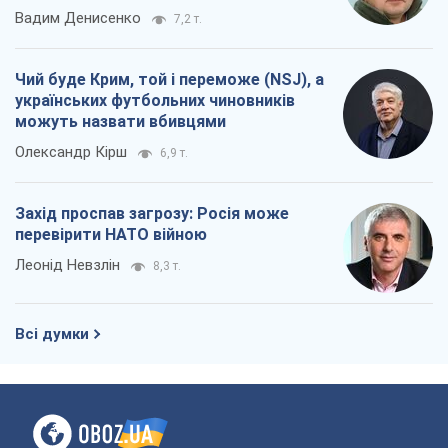
Вадим Денисенко
7,2 т.
Чий буде Крим, той і переможе (NSJ), а
українських футбольних чиновників
можуть назвати вбивцями
Олександр Кірш
6,9 т.
Захід проспав загрозу: Росія може
перевірити НАТО війною
Леонід Невзлін
8,3 т.
Всі думки