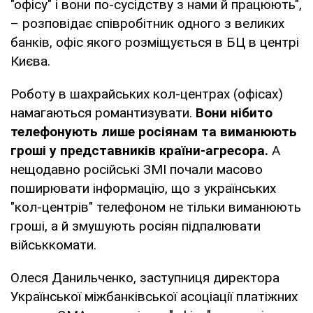
"офісу" і вони по-сусідству з нами й працюють",
– розповідає співробітник одного з великих
банків, офіс якого розміщується в БЦ в центрі
Києва.
Роботу в шахрайських кол-центрах (офісах)
намагаються романтизувати.
Вони нібито
телефонують лише росіянам та виманюють
гроші у представників країни-агресора.
А
нещодавно російські ЗМІ почали масово
поширювати інформацію, що з українських
"кол-центрів" телефоном не тільки виманюють
гроші, а й змушують росіян підпалювати
військкомати.
Олеся Данильченко, заступниця директора
Української міжбанківської асоціації платіжних