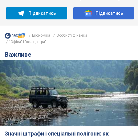
Підписатись
Підписатись
Економіка
Особисті фінанси
"Офіси" і "кол-центри"...
Важливе
Значні штрафи і спеціальні полігони: як