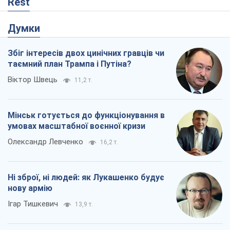
Rest
Думки
Збіг інтересів двох цинічних гравців чи
таємний план Трампа і Путіна?
Віктор Швець
11,2 т.
Мінськ готується до функціонування в
умовах масштабної воєнної кризи
Олександр Левченко
16,2 т.
Ні зброї, ні людей: як Лукашенко будує
нову армію
Ігар Тишкевич
13,9 т.