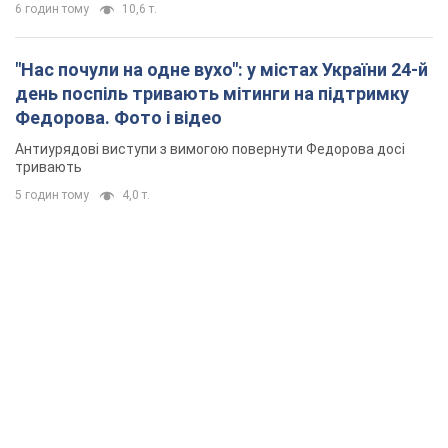
6 годин тому
10,6 т.
"Нас почули на одне вухо": у містах України 24-й
день поспіль тривають мітинги на підтримку
Федорова. Фото і відео
Антиурядові виступи з вимогою повернути Федорова досі
тривають
5 годин тому
4,0 т.