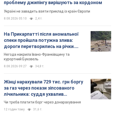
проблему джипінгу вирішують за кордоном
Україні не завадить взяти приклад із країн Європи
8.08.2026 05:10
2,4 т.
На Прикарпатті після аномальної
спеки пройшла потужна злива:
дороги перетворились на річки.
Відео
Негода накрила Івано-Франківщину та
курортний Буковель
8.08.2026 09:27
34,8 т.
Жінці нарахували 729 тис. грн боргу
за газ через покази зіпсованого
лічильника: суддя ухвалив
неочікуване рішення
Чи треба платити борг через донарахування
12 годин тому
31,6 т.