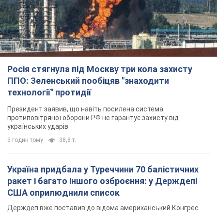
Росія стягнула під Москву три кола захисту
ППО: Зеленський пообіцяв "знаходити
технології" протидії
Президент заявив, що навіть посилена система
протиповітряної оборони РФ не гарантує захисту від
українських ударів
5 годин тому
38,8 т.
Україна придбала у Туреччини 70 балістичних
ракет і багато іншого озброєння: у Держдепі
США оприлюднили список
Держдеп вже поставив до відома американський Конгрес