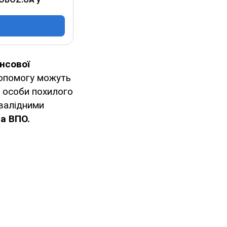
нсової
Допомогу можуть
кі особи похилого
нвалідними
а ВПО.