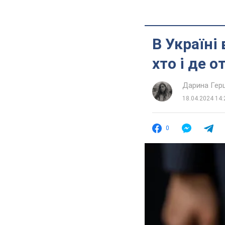
В Україні
хто і де 
Дарина Гер
18.04.2024 14:
0