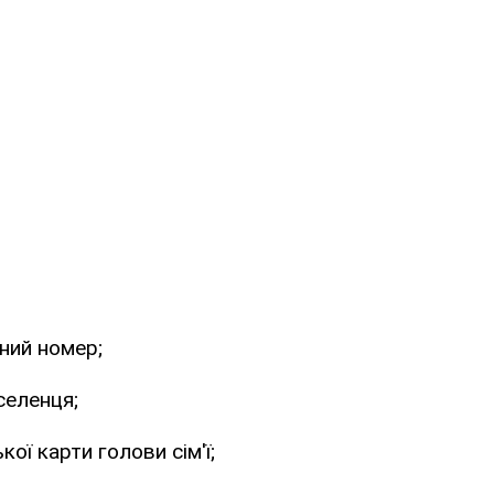
йний номер;
селенця;
кої карти голови сім'ї;