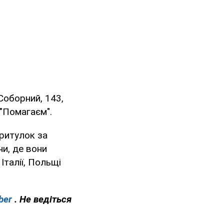
Соборний, 143,
 "Помагаєм".
притулок за
ни, де вони
Італії, Польщі
ber
. Не ведіться