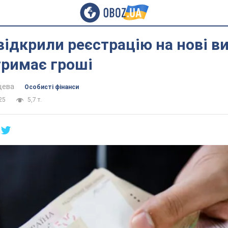
 відкрили реєстрацію на нові в
отримає гроші
цева
Особисті фінанси
25
5,7 т.