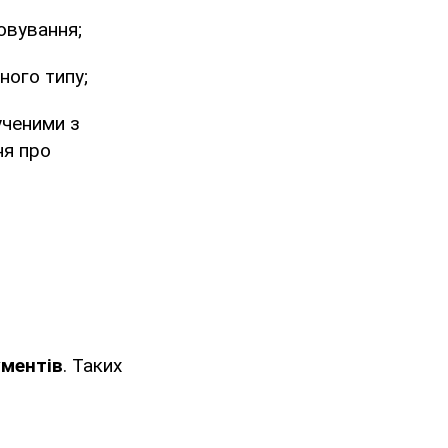
овування;
ного типу;
ученими з
ня про
ументів
. Таких