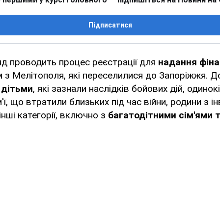
Підписатися
д проводить процес реєстрації для
надання фіна
м з Мелітополя, які переселилися до Запоріжжя. 
з дітьми
, які зазнали наслідків бойових дій, одино
ім'ї, що втратили близьких під час війни, родини з і
інші категорії, включно з
багатодітними сім'ями т