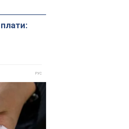
иплати:
РУС