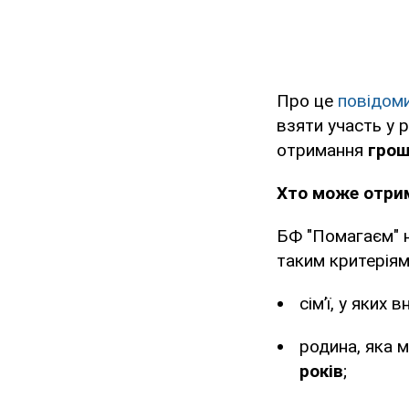
Про це
повідом
взяти участь у 
отримання
грош
Хто може отри
БФ "Помагаєм" н
таким критеріям
сімʼї, у яких
родина, яка 
років
;