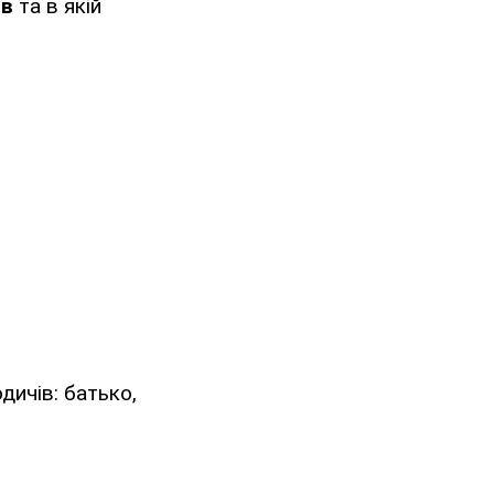
ів
та в якій
дичів: батько,