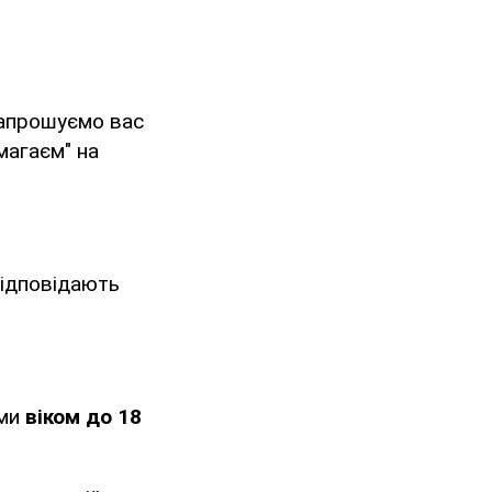
"Запрошуємо вас
магаєм" на
відповідають
ьми
віком до 18