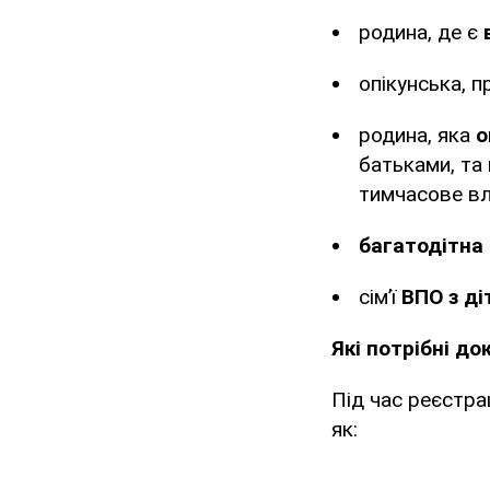
родина, де є
опікунська, 
родина, яка
о
батьками, та
тимчасове вл
багатодітна
сімʼї
ВПО з ді
Які потрібні д
Під час реєстрац
як: