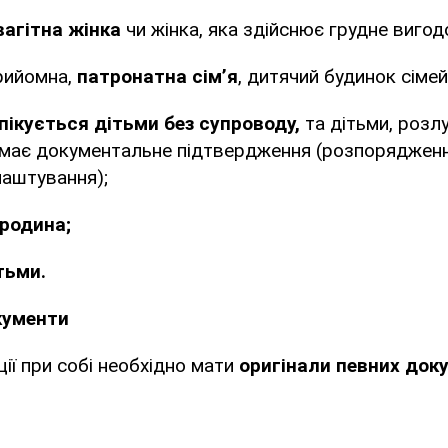
вагітна жінка
чи жінка, яка здійснює грудне вигод
прийомна,
патронатна сімʼя
, дитячий будинок сімей
пікується дітьми без супроводу,
та дітьми, розл
 має документальне підтвердження (розпоряджен
аштування);
 родина;
тьми.
окументи
ії при собі необхідно мати
оригінали певних док