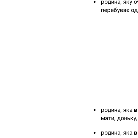
родина, яку 
перебуває одн
родина, яка
в
мати, доньку,
родина, яка
в