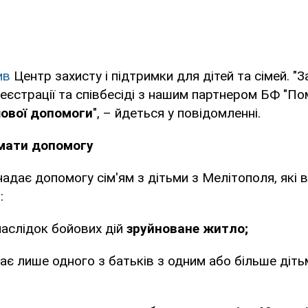
ив
Центр захисту і підтримки для дітей та сімей. 
реєстрації та співбесіді з нашим партнером БФ "По
ової допомоги
", – йдеться у повідомленні.
мати допомогу
адає допомогу сім'ям з дітьми з Мелітополя, які 
:
 внаслідок бойових дій
зруйноване житло;
має лише одного з батьків з одним або більше діт