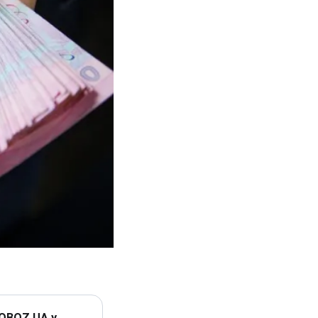
 OBOZ.UA у