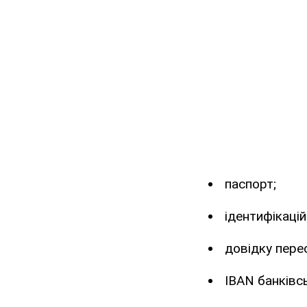
паспорт;
ідентифікаці
довідку пере
IBAN банківсь