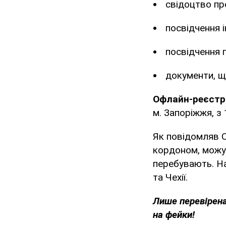
свідоцтво пр
посвідчення і
посвідчення 
документи, щ
Офлайн-реєстр
м. Запоріжжя, з
Як повідомляв O
кордоном, мож
перебувають. Най
та Чехії.
Лише перевірена
на фейки!