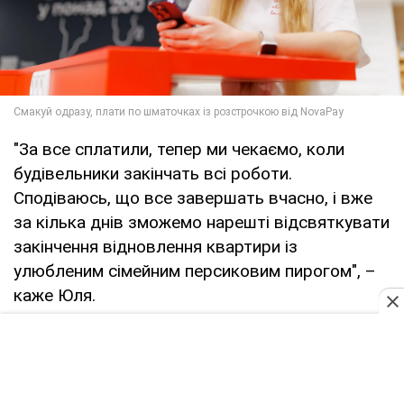
"За все сплатили, тепер ми чекаємо, коли
будівельники закінчать всі роботи.
Сподіваюсь, що все завершать вчасно, і вже
за кілька днів зможемо нарешті відсвяткувати
закінчення відновлення квартири із
улюбленим сімейним персиковим пирогом", –
каже Юля.
Розстрочку родина планує закрити за кілька
місяців, як тільки з’являться вільні кошти. Тим
паче, що комісію за надання кредиту потрібно