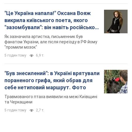
"Це Україна напала!" Оксана Вояж
викрила київського поета, якого
"зазомбували": він навіть російської
не знав, а тепер хоче геноциду
Як зазначила артистка, письменник був
українців
фанатом України, але після переїзду в РФ йому
"промили мозок"
5 годин тому
6,9 т.
"Був знесилений": в Україні врятували
пораненого грифа, який обрав для
себе нетиповий маршрут. Фото
Травмованого птаха виявили на межі Київщині
та Черкащини
5 годин тому
2,7 т.