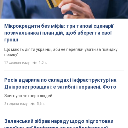
Мікрокредити без міфів: три типові сценарії
позичальника і план дій, щоб вберегти свої
гроші
Що мають діяти українці, аби не переплачувати за "швидку
позику"
17 хвилин тому
1,0 т.
Росія вдарила по складах і інфраструктурі на
Дніпропетровщині: є загиблі і поранені. Фото
Заигнуло четверо людей
2 години тому
5,6 т.
Зеленський зібрав нараду щодо підготовки
української балістики та антибалістичної