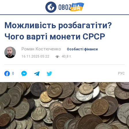
Можливість розбагатіти?
Чого варті монети СРСР
Роман Костюченко
Особисті фінанси
16.11.2025 05:22
40,8 т.
0
РУС