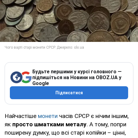
Будьте першими у курсі головного —
підпишіться на Новини на OBOZ.UA у
Google
Підписатися
Найчастіше
монети
часів СРСР є нічим іншим,
як
просто шматками металу
. А тому, попри
поширену думку, що всі старі копійки – цінні,