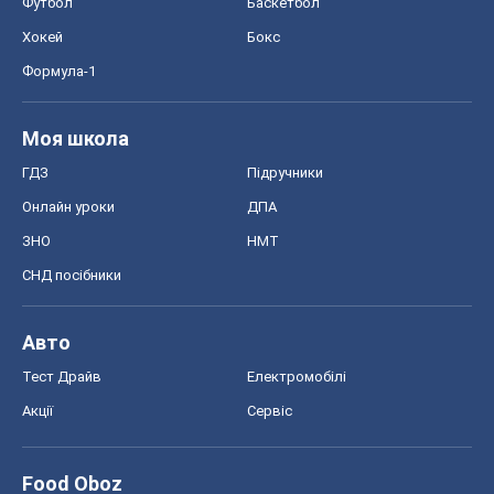
Футбол
Баскетбол
Хокей
Бокс
Формула-1
Моя школа
ГДЗ
Підручники
Онлайн уроки
ДПА
ЗНО
НМТ
СНД посібники
Авто
Тест Драйв
Електромобілі
Акції
Сервіс
Food Oboz