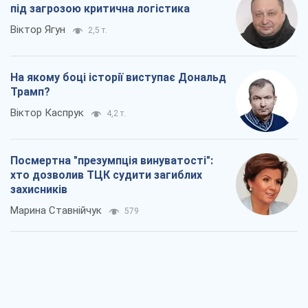
під загрозою критична логістика
Віктор Ягун
2,5 т.
На якому боці історії виступає Дональд
Трамп?
Віктор Каспрук
4,2 т.
Посмертна "презумпція винуватості":
хто дозволив ТЦК судити загиблих
захисників
Марина Ставнійчук
579