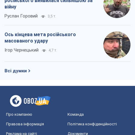
російського виявилася сильнішою за
війну
Руслан Горовий
3,5 т.
Ось кінцева мета російського
масованого удару
Ігор Чернецький
4,7 т.
Всі думки
Про компанію
Команда
Правова інформація
Політика конфіденційності
Реклама на сайті
Документи