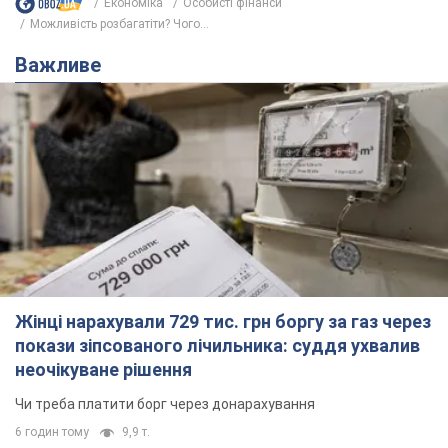
Економіка
Особисті фінанси
Можливість розбагатіти? Чого...
Важливе
Жінці нарахували 729 тис. грн боргу за газ через
покази зіпсованого лічильника: суддя ухвалив
неочікуване рішення
Чи треба платити борг через донарахування
6 годин тому
9,9 т.