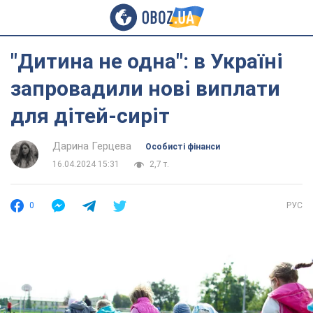
"Дитина не одна": в Україні
запровадили нові виплати
для дітей-сиріт
Дарина Герцева
Особисті фінанси
16.04.2024 15:31
2,7 т.
0
РУС