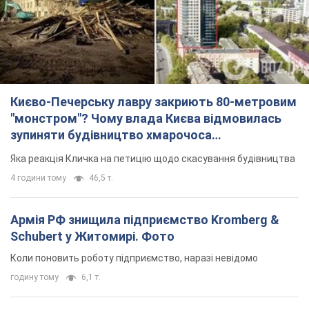
Києво-Печерську лавру закриють 80-метровим
"монстром"? Чому влада Києва відмовилась
зупиняти будівництво хмарочоса
"московського вірянина"
Яка реакція Кличка на петицію щодо скасування будівництва
4 години тому
46,5 т.
Армія РФ знищила підприємство Kromberg &
Schubert у Житомирі. Фото
Коли поновить роботу підприємство, наразі невідомо
годину тому
6,1 т.