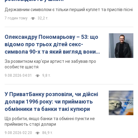
Державним символом є тільки перший куплет та приспів пісні
7 годин тому
32,2 т.
Олександру Пономарьову – 53: що
відомо про трьох дітей секс-
символа 90-х та який вигляд вони
мають
За розвитком кар'єри артист не забував про
особисте щастя
9.08.2026 04:01
9,8 т.
У ПриватБанку розповіли, чи дійсні
долари 1996 року: чи приймають
обмінники та банки такі купюри
Що робити, якщо банки та обмінні пункти не
приймають старі долари
9.08.2026 02:20
86,9 т.