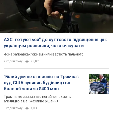
АЗС "готуються" до суттєвого підвищення цін:
українцям розповіли, чого очікувати
Як на заправках уже змінили вартість пального
9 годин тому
23,0 т.
"Білий дім не є власністю Трампа":
суд США зупинив будівництво
бальної зали за $400 млн
Трамп вже заявив, що негайно подасть
апеляцію а це "жахливе рішення"
8 годин тому
1,8 т.