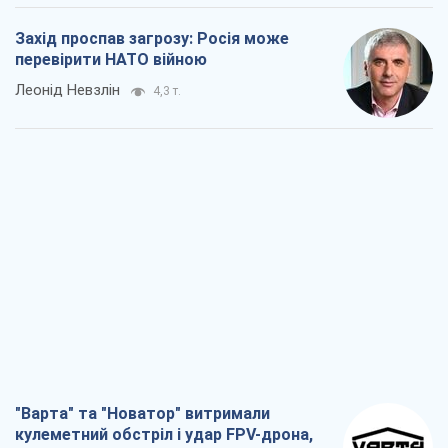
Захід проспав загрозу: Росія може
перевірити НАТО війною
Леонід Невзлін
4,3 т.
"Варта" та "Новатор" витримали
кулеметний обстріл і удар FPV-дрона,