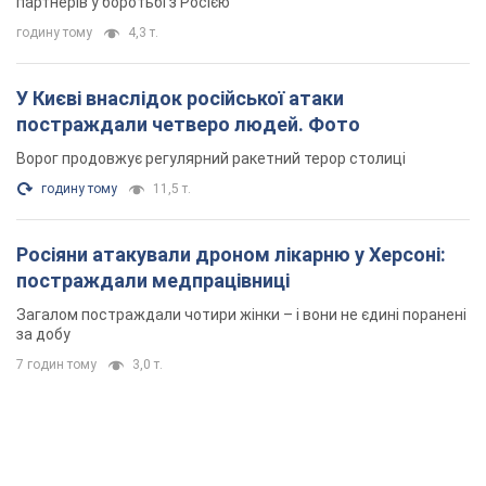
партнерів у боротьбі з Росією
годину тому
4,3 т.
У Києві внаслідок російської атаки
постраждали четверо людей. Фото
Ворог продовжує регулярний ракетний терор столиці
годину тому
11,5 т.
Росіяни атакували дроном лікарню у Херсоні:
постраждали медпрацівниці
Загалом постраждали чотири жінки – і вони не єдині поранені
за добу
7 годин тому
3,0 т.