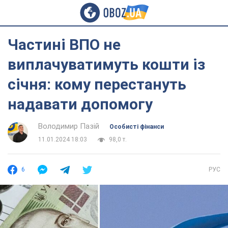
Частині ВПО не
виплачуватимуть кошти із
січня: кому перестануть
надавати допомогу
Володимир Пазій
Особисті фінанси
11.01.2024 18:03
98,0 т.
6
РУС