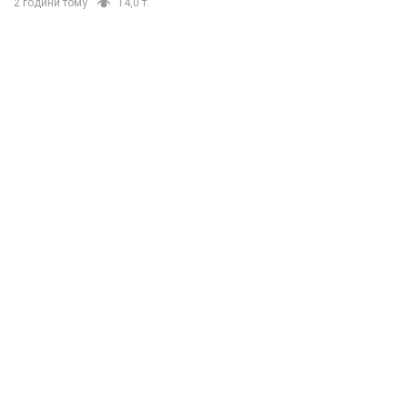
2 години тому
14,0 т.