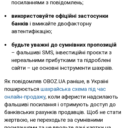
посиланнями з повідомлень;
використовуйте офіційні застосунки
банків
і вмикайте двофакторну
автентифікацію;
будьте уважні до сумнівних пропозицій
– фальшиві SMS, інвестиційні проєкти з
нереальними прибутками та підроблені
сайти – це основні інструменти шахраїв.
Як повідомляв OBOZ.UA раніше, в Україні
поширюється
шахрайська схема під час
онлайн-продажу
, коли аферисти надсилають
фальшиві посилання і отримують доступ до
банківських рахунків продавців. Щоб не стати
жертвою, не переходьте за сумнівними
посиланнями та не вводьте дані картки на