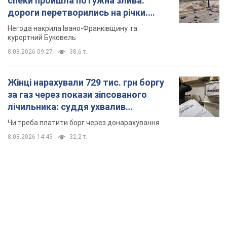
спеки пройшла потужна злива:
дороги перетворились на річки.
Відео
Негода накрила Івано-Франківщину та
курортний Буковель
8.08.2026 09:27
38,6 т.
Жінці нарахували 729 тис. грн боргу
за газ через покази зіпсованого
лічильника: суддя ухвалив
неочікуване рішення
Чи треба платити борг через донарахування
8.08.2026 14:43
32,2 т.