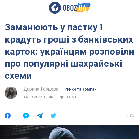
Заманюють у пастку і
крадуть гроші з банківських
карток: українцям розповіли
про популярні шахрайські
схеми
Дарина Герцева
Ринки та компанії
14.09.2025 13:46
11,6 т.
1
РУС