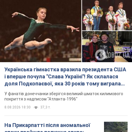
Українська гімнастка вразила президента США
і вперше почула "Слава Україні"! Як склалася
доля Подкопаєвої, яка 30 років тому виграла
"золото" Олімпіади
У фанатів донеччанки зберігся великий шматок килимового
покриття з надписом "Атланта-1996"
8.08.2026 18:30
37,3 т.
На Прикарпатті після аномальної