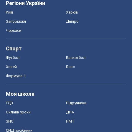
Регіони України
Київ
Харків
Запоріжжя
Дніпро
Черкаси
Спорт
Футбол
Баскетбол
Хокей
Бокс
Формула-1
Моя школа
ГДЗ
Підручники
Онлайн уроки
ДПА
ЗНО
НМТ
СНД посібники