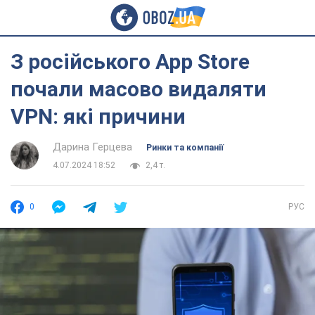
З російського App Store
почали масово видаляти
VPN: які причини
Дарина Герцева
Ринки та компанії
4.07.2024 18:52
2,4 т.
0
РУС