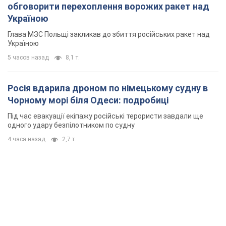
обговорити перехоплення ворожих ракет над
Україною
Глава МЗС Польщі закликав до збиття російських ракет над
Україною
5 часов назад
8,1 т.
Росія вдарила дроном по німецькому судну в
Чорному морі біля Одеси: подробиці
Під час евакуації екіпажу російські терористи завдали ще
одного удару безпілотником по судну
4 часа назад
2,7 т.