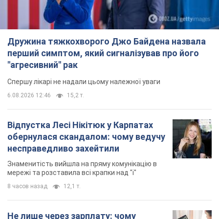
Дружина тяжкохворого Джо Байдена назвала
перший симптом, який сигналізував про його
"агресивний" рак
Спершу лікарі не надали цьому належної уваги
6.08.2026 12:46
15,2 т.
Відпустка Лесі Нікітюк у Карпатах
обернулася скандалом: чому ведучу
несправедливо захейтили
Знаменитість вийшла на пряму комунікацію в
мережі та розставила всі крапки над "і"
8 часов назад
12,1 т.
Не лише через зарплату: чому