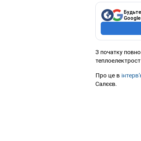
Будьте
Google
З початку повно
теплоелектрост
Про це в
інтерв
Салєєв.