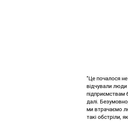
"Це почалося не 
відчували люди 
підприємствам бу
далі. Безумовно
ми втрачаємо лю
такі обстріли, я