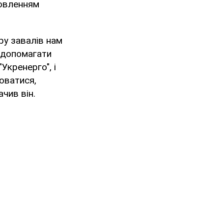
новленням
ру завалів нам
 допомагати
Укренерго", і
юватися,
ачив він.