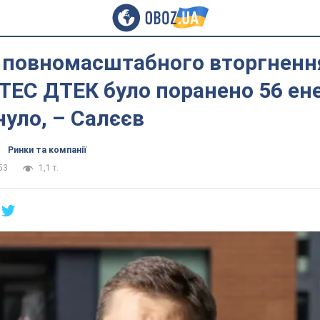
 повномасштабного вторгненн
 ТЕС ДТЕК було поранено 56 ен
нуло, – Салєєв
Ринки та компанії
53
1,1 т.