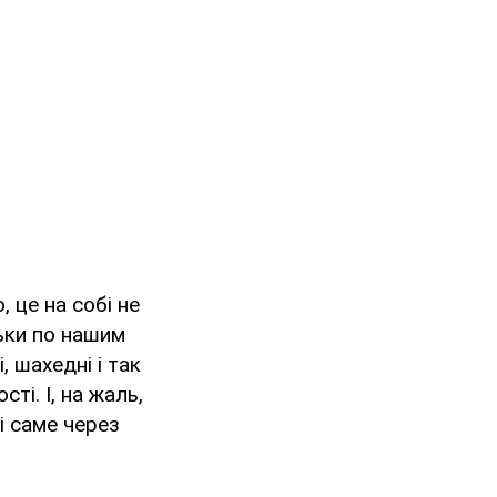
, це на собі не
льки по нашим
, шахедні і так
ті. І, на жаль,
і саме через