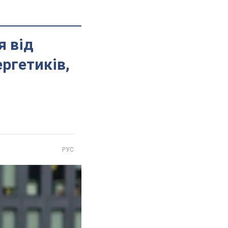
я від
ергетиків,
РУС