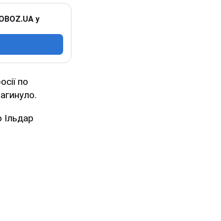
 OBOZ.UA у
осії по
загинуло.
 Ільдар