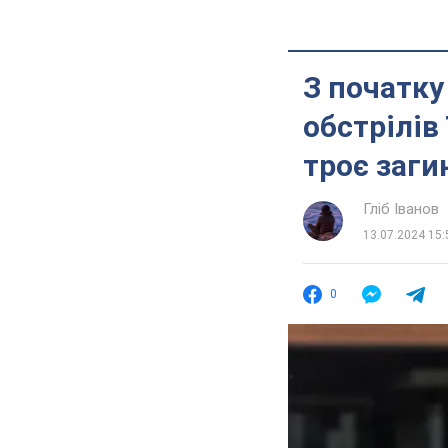
З початку
обстрілів
троє заги
Гліб Іванов
13.07.2024 15:
0