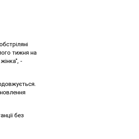
 обстріляні
лого тижня на
інка", -
родовжується.
дновлення
анції без