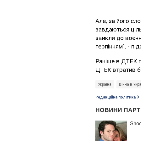
Але, за його сло
завдаються ціль
звикли до воєнно
терпінням", - п
Раніше в ДТЕК п
ДТЕК втратив бл
Україна
Війна в Укра
Редакційна політика