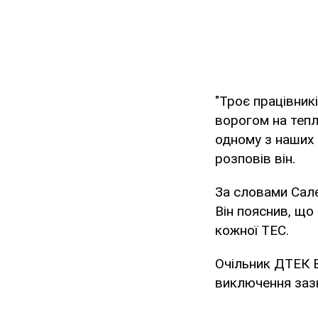
"Троє працівникі
ворогом на тепл
одному з наших 
розповів він.
За словами Салє
Він пояснив, що
кожної ТЕС.
Очільник ДТЕК Е
виключення заз