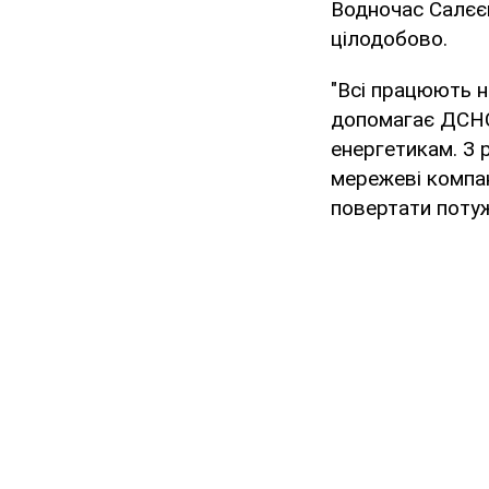
Водночас Салєє
цілодобово.
"Всі працюють н
допомагає ДСНС,
енергетикам. З 
мережеві компан
повертати потужн