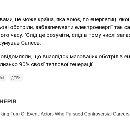
вами, не може країна, яка воює, по енергетиці якої
ові обстріли, забезпечувати електроенергії так сам
го часу. "Слід це розуміти, слід в тому числі зап
ідсумував Салєєв.
овідомляли, що внаслідок масованих обстрілів е
изько 90% своєї теплової генерації.
їні
ДТЕК