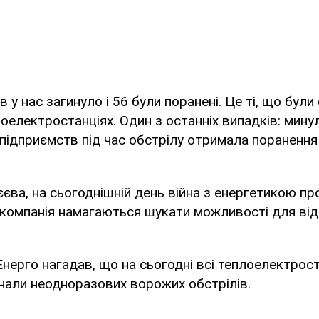
в у нас загинуло і 56 були поранені. Це ті, що були
оелектростанціях. Один з останніх випадків: мину
підприємств під час обстрілу отримала поранення ж
єва, на сьогоднішній день війна з енергетикою п
 компанія намагаються шукати можливості для ві
нерго нагадав, що на сьогодні всі теплоелектрост
нали неодноразових ворожих обстрілів.