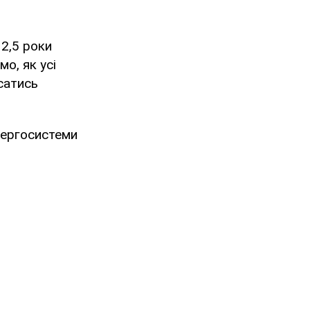
 2,5 роки
о, як усі
асатись
нергосистеми