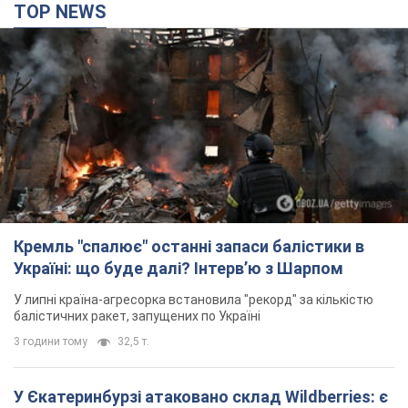
TOP NEWS
Кремль "спалює" останні запаси балістики в
Україні: що буде далі? Інтерв’ю з Шарпом
У липні країна-агресорка встановила "рекорд" за кількістю
балістичних ракет, запущених по Україні
3 години тому
32,5 т.
У Єкатеринбурзі атаковано склад Wildberries: є