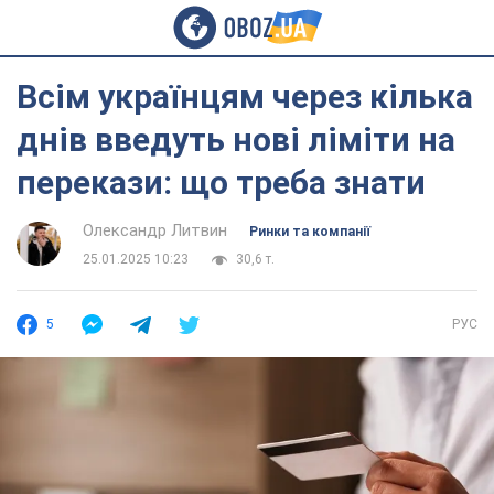
Всім українцям через кілька
днів введуть нові ліміти на
перекази: що треба знати
Олександр Литвин
Ринки та компанії
25.01.2025 10:23
30,6 т.
5
РУС