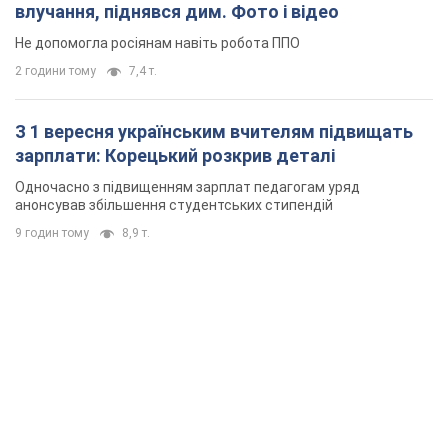
влучання, піднявся дим. Фото і відео
Не допомогла росіянам навіть робота ППО
2 години тому
7,4 т.
З 1 вересня українським вчителям підвищать
зарплати: Корецький розкрив деталі
Одночасно з підвищенням зарплат педагогам уряд
анонсував збільшення студентських стипендій
9 годин тому
8,9 т.