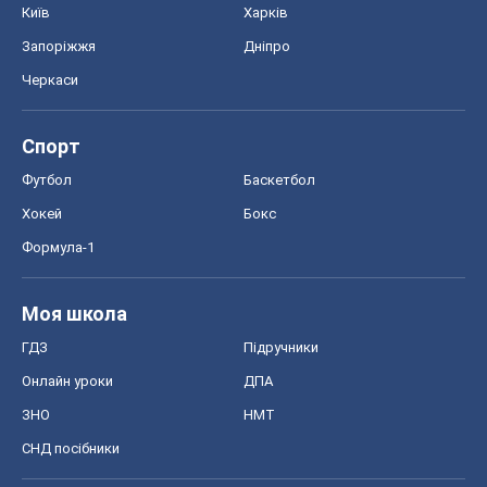
Київ
Харків
Запоріжжя
Дніпро
Черкаси
Спорт
Футбол
Баскетбол
Хокей
Бокс
Формула-1
Моя школа
ГДЗ
Підручники
Онлайн уроки
ДПА
ЗНО
НМТ
СНД посібники