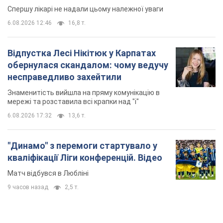
Спершу лікарі не надали цьому належної уваги
6.08.2026 12:46
16,8 т.
Відпустка Лесі Нікітюк у Карпатах
обернулася скандалом: чому ведучу
несправедливо захейтили
Знаменитість вийшла на пряму комунікацію в
мережі та розставила всі крапки над "і"
6.08.2026 17:32
13,6 т.
"Динамо" з перемоги стартувало у
кваліфікації Ліги конференцій. Відео
Матч відбувся в Любліні
9 часов назад
2,5 т.