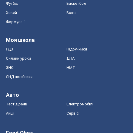
Футбол
Баскетбол
Хокей
Бокс
Формула-1
Моя школа
ГДЗ
Підручники
Онлайн уроки
ДПА
ЗНО
НМТ
СНД посібники
Авто
Тест Драйв
Електромобілі
Акції
Сервіс
Food Oboz