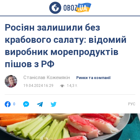
Росіян залишили без
крабового салату: відомий
виробник морепродуктів
пішов з РФ
Станіслав Кожемякін
Ринки та компанії
19.04.2024 16:29
14,3 т.
0
РУС