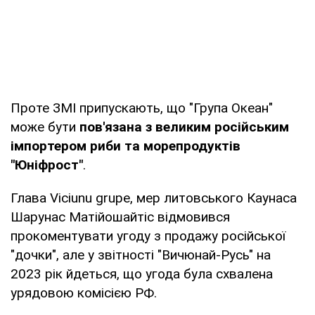
Проте ЗМІ припускають, що "Група Океан"
може бути
пов'язана з великим російським
імпортером риби та морепродуктів
"Юніфрост"
.
Глава Viciunu grupe, мер литовського Каунаса
Шарунас Матійошайтіс відмовився
прокоментувати угоду з продажу російської
"дочки", але у звітності "Вичюнай-Русь" на
2023 рік йдеться, що угода була схвалена
урядовою комісією РФ.