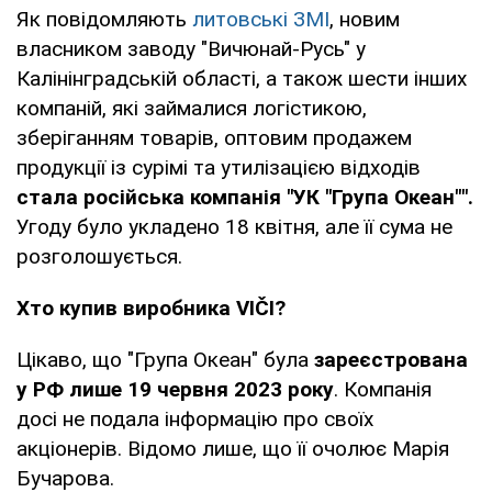
Як повідомляють
литовські ЗМІ
, новим
власником заводу "Вичюнай-Русь" у
Калінінградській області, а також шести інших
компаній, які займалися логістикою,
зберіганням товарів, оптовим продажем
продукції із сурімі та утилізацією відходів
стала російська компанія "УК "Група Океан"".
Угоду було укладено 18 квітня, але її сума не
розголошується.
Хто купив виробника
VIČI
?
Цікаво, що "Група Океан" була
зареєстрована
у РФ лише 19 червня 2023 року
. Компанія
досі не подала інформацію про своїх
акціонерів. Відомо лише, що її очолює Марія
Бучарова.