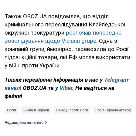
Також OBOZ.UA повідомляв, що відділ
кримінального переслідування Клайпедської
окружної прокуратури
розпочав попереднє
розслідування щодо Viciunu grupe
. Одна з
компаній групи, ймовірно, перевозила до Росії
підсанкційні товари, які РФ могла використати
у війні проти України.
Тільки перевірена інформація в нас у
Telegram-
каналі
OBOZ.UA та у
Viber
. Не ведіться на
фейки!
Росія
Війна в Україні
Санкції проти Росії
Росія - країна-агресор
Редакційна політика