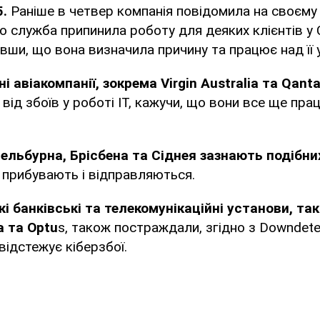
5.
Раніше в четвер компанія повідомила на своєму 
що служба припинила роботу для деяких клієнтів у
вши, що вона визначила причину та працює над її 
і авіакомпанії, зокрема Virgin Australia та Qant
ід збоїв у роботі ІТ, кажучи, що вони все ще пра
льбурна, Брісбена та Сіднея зазнають подібних
 прибувають і відправляються.
і банківські та телекомунікаційні установи, так
a та Optu
s, також постраждали, згідно з Downdete
відстежує кіберзбої.