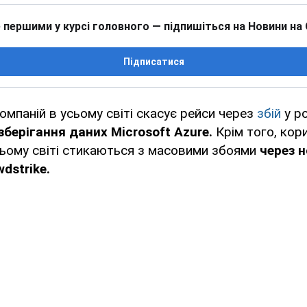
 першими у курсі головного — підпишіться на Новини на
Підписатися
компаній в усьому світі скасує рейси через
збій
у р
зберігання даних Microsoft Azure.
Крім того, кор
ьому світі стикаються з масовими збоями
через н
dstrike.