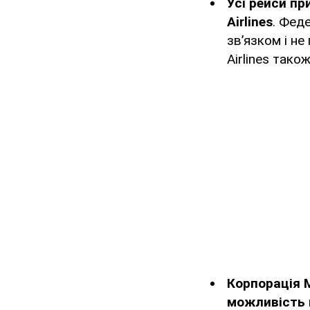
Усі рейси при
Airlines
. Фед
зв’язком і не
Airlines тако
Корпорація 
можливість 