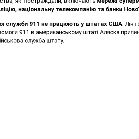
мства, які постраждали, включають
мережі суперм
іцію, національну телекомпанію та банки Нової
еної служби 911 не працюють у штатах США
. Ліні
помоги 911 в американському штаті Аляска припин
ійськова служба штату.