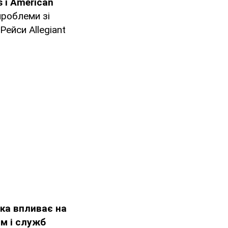
s і American
проблеми зі
Рейси Allegiant
ка впливає на
м і служб