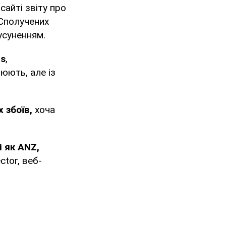
сайті звіту про
 Сполучених
усуненням.
as
,
цюють, але із
 збоїв,
хоча
і як ANZ,
ctor, веб-