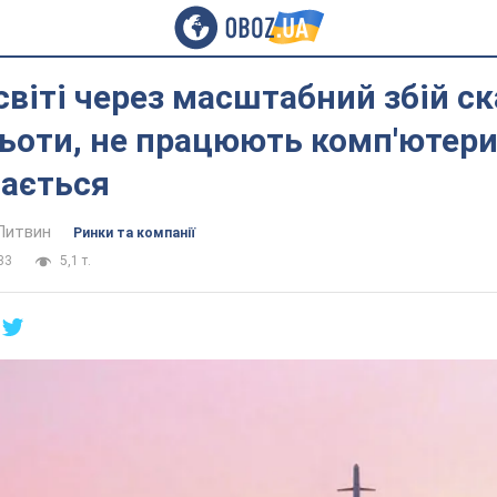
світі через масштабний збій с
ьоти, не працюють комп'ютери
вається
Литвин
Ринки та компанії
33
5,1 т.