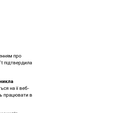
енням про
ft підтвердила
иникла
ься на її веб-
ть працювати в