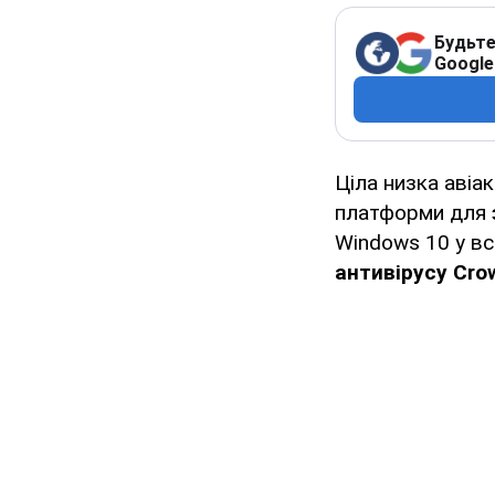
Будьте
Google
Ціла низка авіа
платформи для
Windows 10 у вс
антивірусу Crow