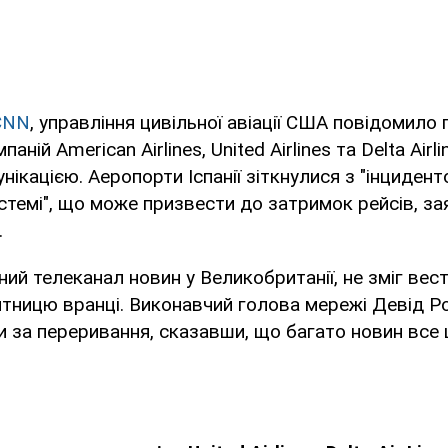
CNN
, управління цивільної авіації США повідомило
аній American Airlines, United Airlines та Delta Airl
нікацією. Аеропорти Іспанії зіткнулися з "інцидент
стемі", що може призвести до затримок рейсів, з
.
вний телеканал новин у Великобританії, не зміг вес
ятницю вранці. Виконавчий голова мережі Девід Р
 за переривання, сказавши, що багато новин все 