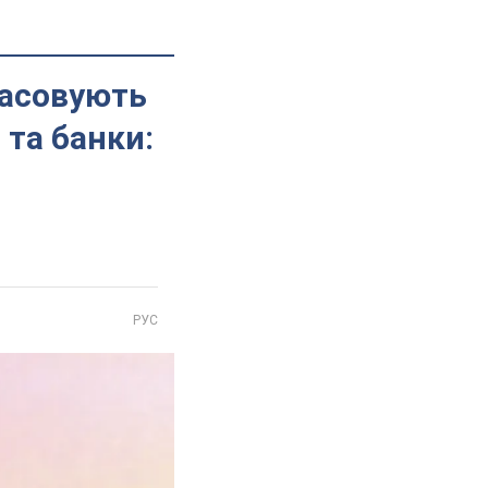
касовують
 та банки:
РУС