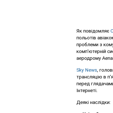
Як повідомляє
польотів авіакомп
проблеми з кому
комп'ютерній си
аеродрому Aena
Sky News
, голо
трансляцію в п'
перед глядачами
Інтернеті.
Деякі наслідки: