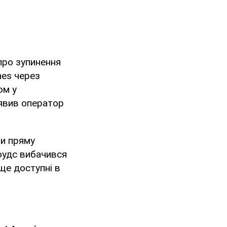
 про зупинення
ines через
ом у
аявив оператор
ти пряму
оудс вибачився
ще доступні в