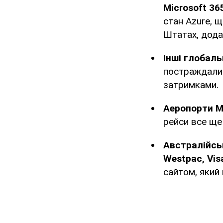
Microsoft 36
стан Azure, 
Штатах, дода
Інші глобальн
постраждали в
затримками.
Аеропорти Ме
рейси все ще
Австралійськ
Westpac, Vis
сайтом, який 