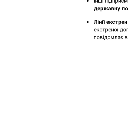
Інші підприє
державну пол
Лінії екстр
екстреної до
повідомляє в