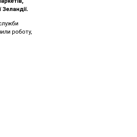
аркетів,
 Зеландії.
ї служби
или роботу,