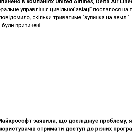
пинено в компаніях United Airlines, Delta Air Line
еральне управління цивільної авіації послалося на 
 повідомило, скільки триватиме "зупинка на землі". 
ж були припинені.
Майкрософт заявила, що досліджує проблему, я
користувачів отримати доступ до різних програ