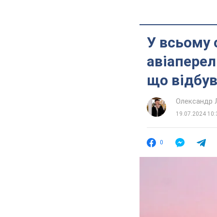
У всьому 
авіаперел
що відбу
Олександр 
19.07.2024 10:
0