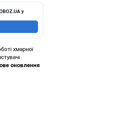
 OBOZ.UA у
оботі хмарної
истувачі
ове оновлення