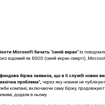
ієнти Microsoft бачать "синій екран" і
з повідомл
око відомий як BSOD (синій екран смерті), Microso
фондова біржа заявила, що в її службі новин в
технічна проблема",
через яку новини не публікуют
служби компанії, включаючи саму біржу, продовжую
ежимі, додали в ньому.