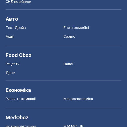
СНД посібники
Авто
Тест Драйв
Електромобілі
Акції
Сервіс
Food Oboz
Рецепти
Напої
Дієти
Економіка
Ринки та компанії
Макроекономіка
MedOboz
Новини медицини
MAMACLUB