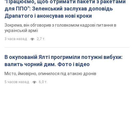
"Працюємо, щоб отримати пакети з ракетами
для ППО": Зеленський заслухав доповідь
Драпатого і анонсував нові кроки
Зокрема, він обговорив з головкомом кадрові питання в
українській армії
3 часа назад
2,7 т.
В окупованій Ялті прогриміли потужні вибухи:
валить чорний дим. Фото і відео
Місто, ймовірно, опинилося під атакою дронів
5 часов назад
6,0 т.