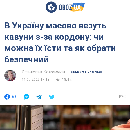
В Україну масово везуть
кавуни з-за кордону: чи
можна їх їсти та як обрати
безпечний
Станіслав Кожемякін
Ринки та компанії
11.07.2025 14:18
18,4 т.
68
РУС