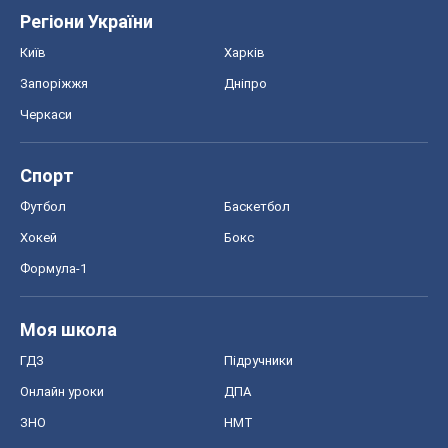
Регіони України
Київ
Харків
Запоріжжя
Дніпро
Черкаси
Спорт
Футбол
Баскетбол
Хокей
Бокс
Формула-1
Моя школа
ГДЗ
Підручники
Онлайн уроки
ДПА
ЗНО
НМТ