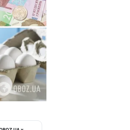
 OBOZ.UA у