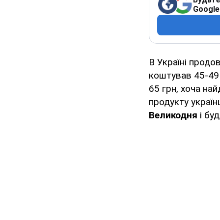
Google
В Україні продо
коштував 45-49 г
65 грн, хоча на
продукту україн
Великодня
і буд