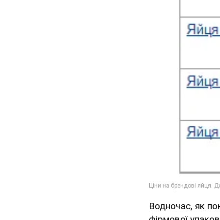
Водночас, як по
фірмової упако