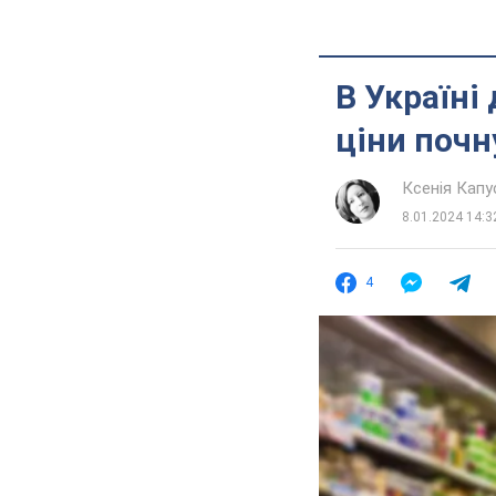
В Україні
ціни почн
Ксенія Кап
8.01.2024 14:3
4