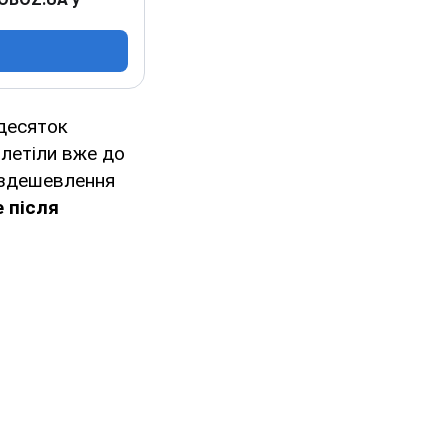
 десяток
летіли вже до
а здешевлення
 після