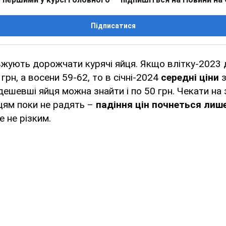
Підписатися
вжують дорожчати курячі яйця. Якщо влітку-2023
рн, а восени 59-62, то в січні-2024
середні ціни
з
йдешевші яйця можна знайти і по 50 грн. Чекати н
цям поки не радять –
падіння цін почнеться лише
е не різким.