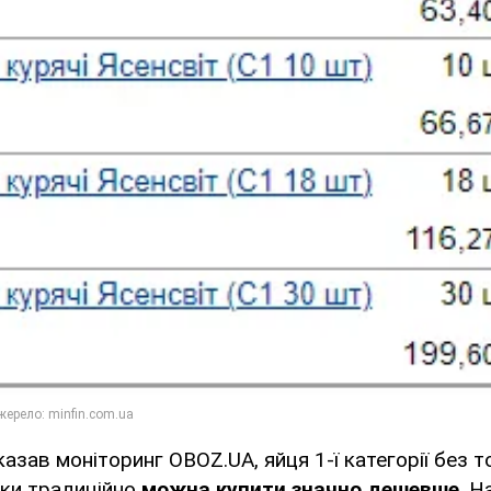
казав моніторинг OBOZ.UA, яйця 1-ї категорії без т
вки традиційно
можна купити значно дешевше
. Н