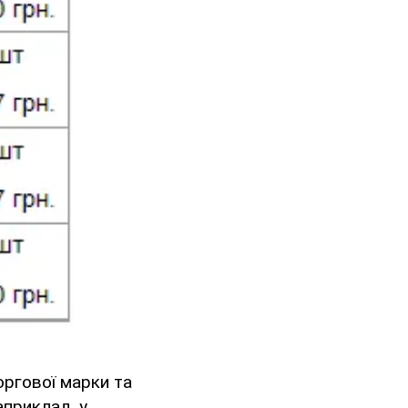
оргової марки та
априклад, у