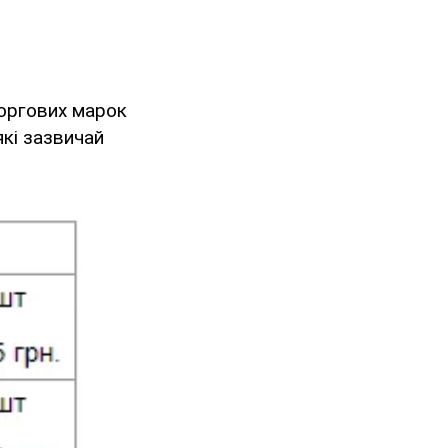
 торгових марок
 які зазвичай