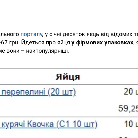
ільного
порталу
, у січні десяток яєць від відомих
67 грн. Йдеться про яйця
у фірмових упаковках
,
ме вони – найпопулярніші.