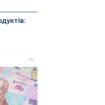
одуктів:
РУС