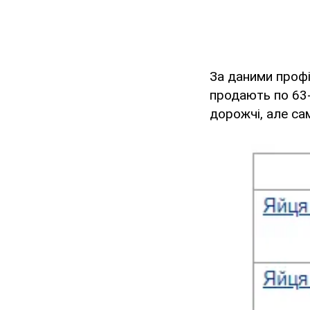
За даними проф
продають по 63-
дорожчі, але са