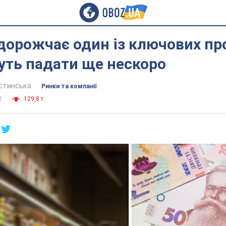
 дорожчає один із ключових пр
уть падати ще нескоро
устинська
Ринки та компанії
2
129,8 т.