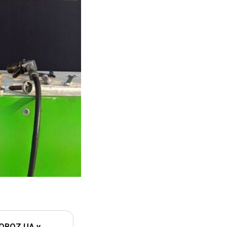
 OBOZ.UA у