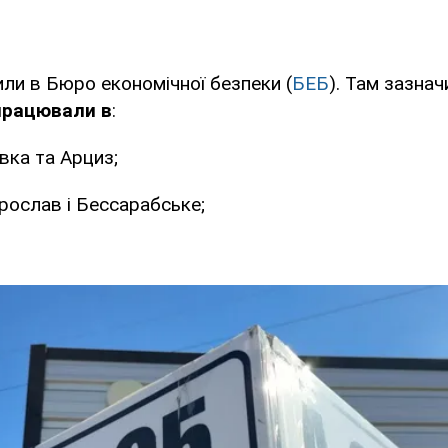
ли в Бюро економічної безпеки (
БЕБ
). Там зазнач
працювали в
:
вка та Арциз;
ослав і Бессарабське;