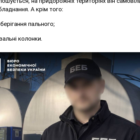
лошується, на придорожніх територіях він самові
ладнання. А крім того:
берігання пального;
альні колонки.