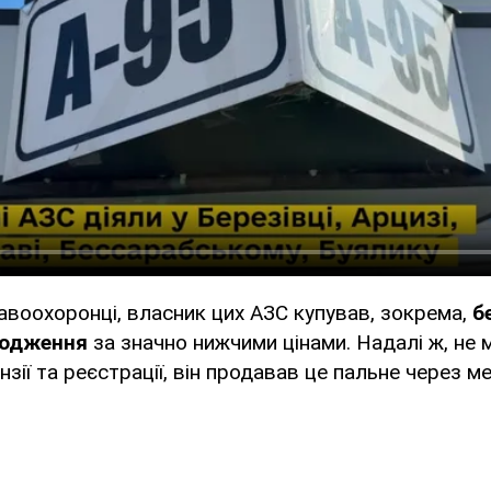
авоохоронці, власник цих АЗС купував, зокрема,
б
ходження
за значно нижчими цінами. Надалі ж, не
нзії та реєстрації, він продавав це пальне через м