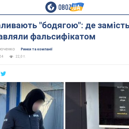
аливають "бодягою": де заміст
равляли фальсифікатом
тюченко
Ринки та компанії
24
22,0 т.