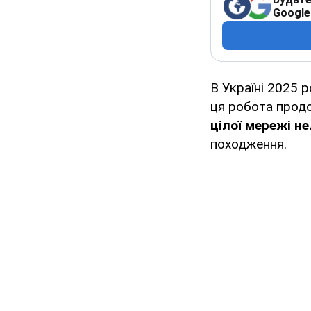
Google
В Україні 2025 
ця робота продо
цілої мережі н
походження.