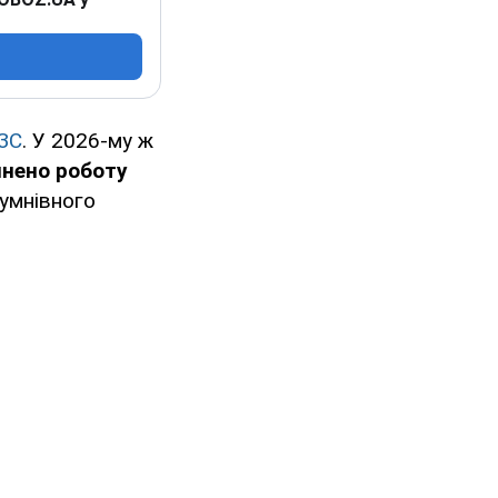
ЗС
. У 2026-му ж
инено роботу
сумнівного