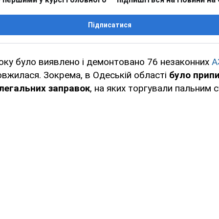
Підписатися
року було виявлено і демонтовано 76 незаконних
А
вжилася. Зокрема, в Одеській області
було прип
елегальних заправок
, на яких торгували пальним 