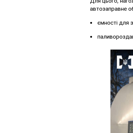
Для цього, наго
автозаправне об
ємності для з
паливороздав