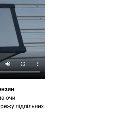
ензин
 маючи
ережу підпільних