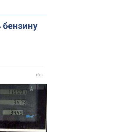
ь бензину
РУС