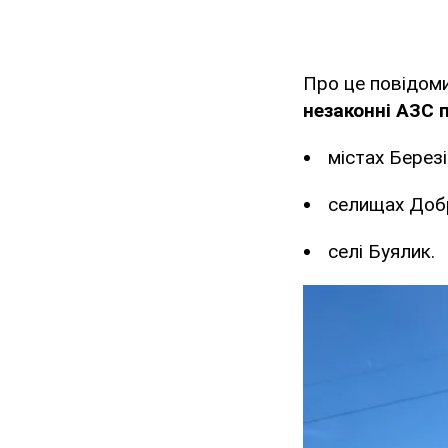
Про це повідоми
незаконні АЗС 
містах Березі
селищах Добр
селі Буялик.