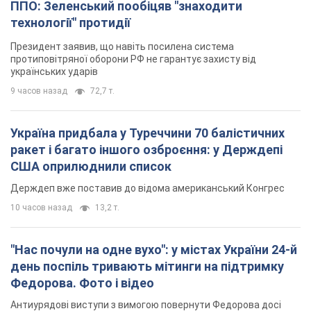
ППО: Зеленський пообіцяв "знаходити
технології" протидії
Президент заявив, що навіть посилена система
протиповітряної оборони РФ не гарантує захисту від
українських ударів
9 часов назад
72,7 т.
Україна придбала у Туреччини 70 балістичних
ракет і багато іншого озброєння: у Держдепі
США оприлюднили список
Держдеп вже поставив до відома американський Конгрес
10 часов назад
13,2 т.
"Нас почули на одне вухо": у містах України 24-й
день поспіль тривають мітинги на підтримку
Федорова. Фото і відео
Антиурядові виступи з вимогою повернути Федорова досі