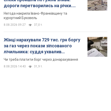
дороги перетворились на річки.
Відео
Негода накрила Івано-Франківщину та
курортний Буковель
8.08.2026 09:27
37,0 т.
Жінці нарахували 729 тис. грн боргу
за газ через покази зіпсованого
лічильника: суддя ухвалив
неочікуване рішення
Чи треба платити борг через донарахування
8.08.2026 14:43
31,9 т.