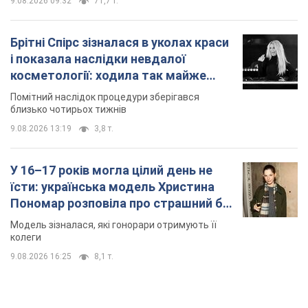
9.08.2026 09:32
71,7 т.
Брітні Спірс зізналася в уколах краси
і показала наслідки невдалої
косметології: ходила так майже
місяць
Помітний наслідок процедури зберігався
близько чотирьох тижнів
9.08.2026 13:19
3,8 т.
У 16–17 років могла цілий день не
їсти: українська модель Христина
Пономар розповіла про страшний бік
модельної кар’єри
Модель зізналася, які гонорари отримують її
колеги
9.08.2026 16:25
8,1 т.