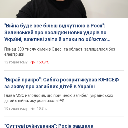
"Війна буде все більш відчутною в Росії":
Зеленський про наслідки нових ударів по
Україні, важливі звіти й атаки по об'єктах
ворога. Відео
Понад 300 тисяч сімей в Одесі та області залишалися без
електрики
12 годин тому
153,8 т.
"Вкрай прикро": Сибіга розкритикував ЮНІСЕФ
за заяву про загиблих дітей в Україні
Глава МЗС наголосив, що причиною загибелі українських
дітей є війна, яку розв'язала РФ
10 годин тому
10,3 т.
"Суттєві руйнування": Росія завдала