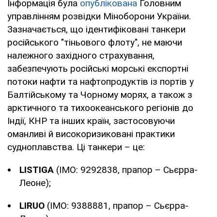
Інформація була
опублікована
Головним
управлінням розвідки Міноборони України.
Зазначається, що ідентифіковані танкери
російського "тіньового флоту", не маючи
належного західного страхування,
забезпечують російські морські експортні
потоки нафти та нафтопродуктів із портів у
Балтійському та Чорному морях, а також з
арктичного та тихоокеанського регіонів до
Індії, КНР та інших країн, застосовуючи
оманливі й високоризиковані практики
судноплавства. Ці танкери – це:
LISTIGA
(IMO: 9292838, прапор – Сьєрра-
Леоне);
LIRUO
(IMO: 9388881, прапор – Сьєрра-