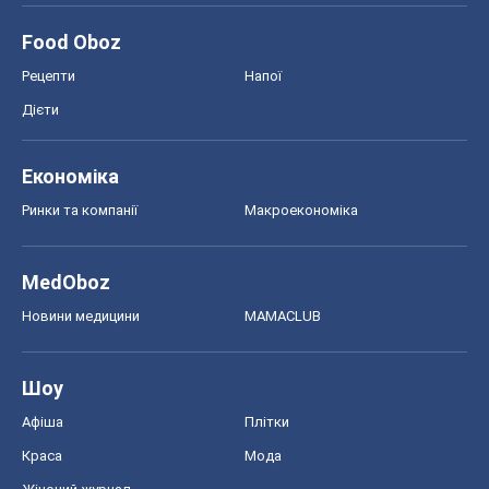
Food Oboz
Рецепти
Напої
Дієти
Економіка
Ринки та компанії
Макроекономіка
MedOboz
Новини медицини
MAMACLUB
Шоу
Афіша
Плітки
Краса
Мода