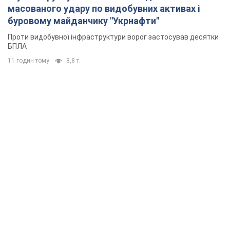
масованого удару по видобувних активах і
буровому майданчику "Укрнафти"
Проти видобувної інфраструктури ворог застосував десятки
БПЛА
11 годин тому
8,8 т.