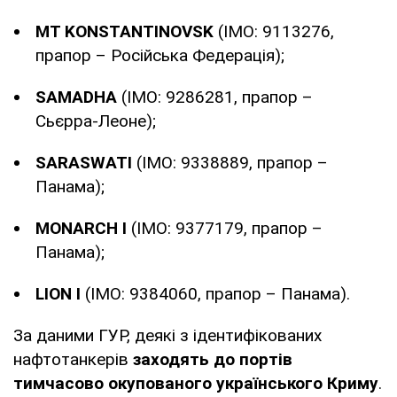
MT KONSTANTINOVSK
(IMO: 9113276,
прапор – Російська Федерація);
SAMADHA
(IMO: 9286281, прапор –
Сьєрра-Леоне);
SARASWATI
(IMO: 9338889, прапор –
Панама);
MONARCH I
(IMO: 9377179, прапор –
Панама);
LION I
(IMO: 9384060, прапор – Панама).
За даними ГУР, деякі з ідентифікованих
нафтотанкерів
заходять до портів
тимчасово окупованого українського Криму
.