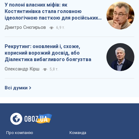
У полоні власних міфів: як
Костянтинівка стала головною
ідеологічною пасткою для російських
окупантів
Дмитро Снєгирьов
6,9 т.
Рекрутинг: оновлений і, схоже,
корисний ворожий досвід, або
Діалектика вибагливого боягузтва
Олександр Кірш
5,8 т.
Всі думки
Про компанію
Команда