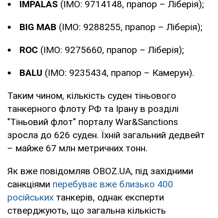
IMPALAS
(IMO: 9714148, прапор – Ліберія);
BIG MAB
(IMO: 9288255, прапор – Ліберія);
ROC
(IMO: 9275660, прапор – Ліберія);
BALU
(IMO: 9235434, прапор – Камерун).
Таким чином, кількість суден тіньового
танкерного флоту РФ та Ірану в розділі
"Тіньовий флот" порталу War&Sanctions
зросла до 626 суден. Їхній загальний дедвейт
– майже 67 млн метричних тонн.
Як вже повідомляв OBOZ.UA, під західними
санкціями
перебуває вже близько 400
російських
танкерів, однак експерти
стверджують, що загальна кількість