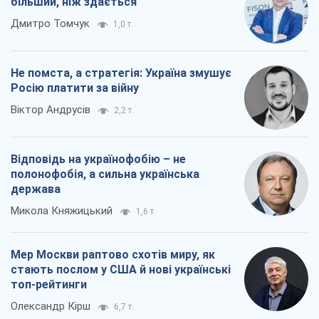
більший, ніж здається
Дмитро Томчук
1,0 т.
Не помста, а стратегія: Україна змушує
Росію платити за війну
Віктор Андрусів
2,2 т.
Відповідь на українофобію – не
полонофобія, а сильна українська
держава
Микола Княжицький
1,6 т.
Мер Москви раптово схотів миру, як
стають послом у США й нові українські
топ-рейтинги
Олександр Кірш
6,7 т.