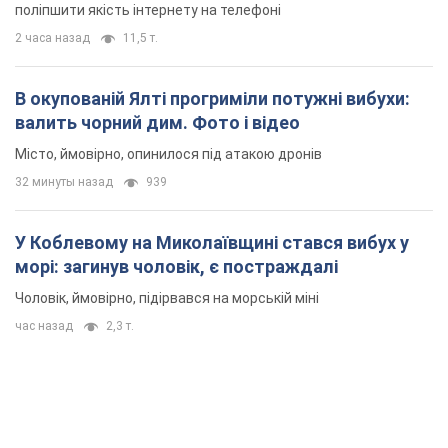
поліпшити якість інтернету на телефоні
2 часа назад
11,5 т.
В окупованій Ялті прогриміли потужні вибухи:
валить чорний дим. Фото і відео
Місто, ймовірно, опинилося під атакою дронів
32 минуты назад
939
У Коблевому на Миколаївщині стався вибух у
морі: загинув чоловік, є постраждалі
Чоловік, ймовірно, підірвався на морській міні
час назад
2,3 т.