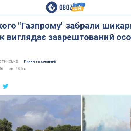
кого "Газпрому" забрали шикарн
як виглядає заарештований осо
устинська
Ринки та компанії
56
18,6 т.