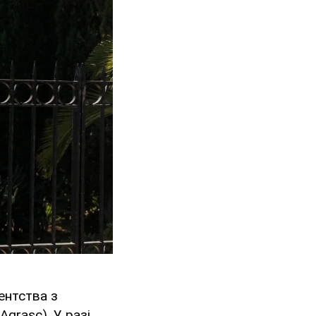
ентства з
grasc). У разі