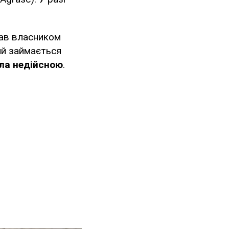
став власником
кий займається
ла недійсною
.