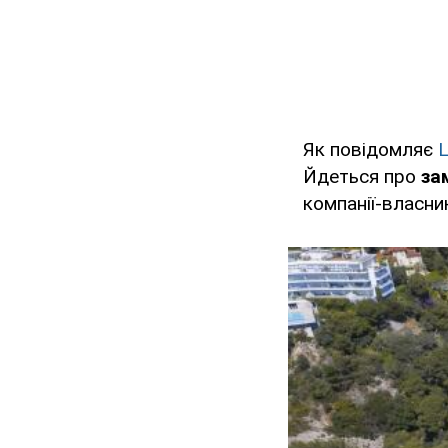
Як повідомляє
Йдеться про
за
компанії-власник