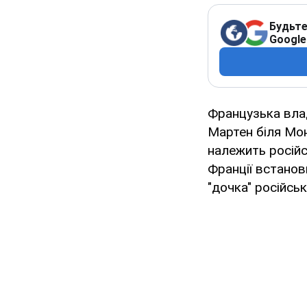
Будьте
Google
Французька влад
Мартен біля Мо
належить російс
Франції встано
"дочка" російсь