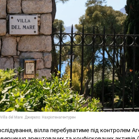
слідування, вілла перебуватиме під контролем Аг
овернення арештованих та конфіскованих активів (A