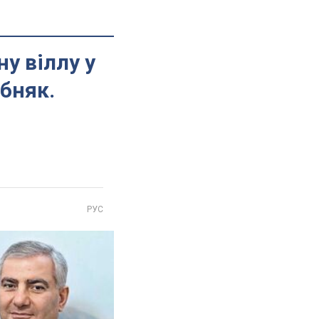
у віллу у
бняк.
РУС