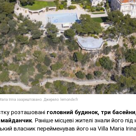
єтку розташовані
головний будинок, три басейни,
й майданчик
. Раніше місцеві жителі знали його під 
ький власник перейменував його на Villa Maria Irina