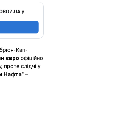
 OBOZ.UA у
кбрюн-Кап-
лн євро
офіційно
 проте слідчі у
м Нафта"
–