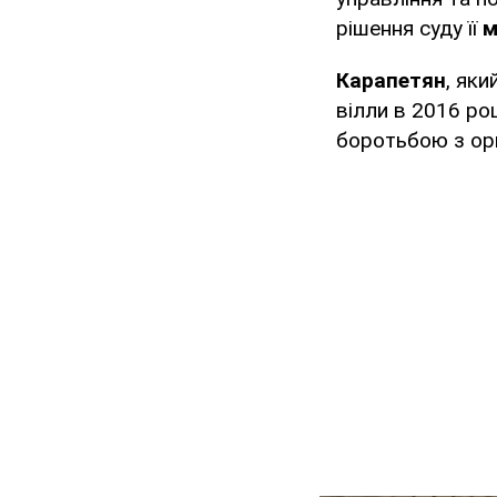
рішення суду її
м
Карапетян
, яки
вілли в 2016 ро
боротьбою з ор