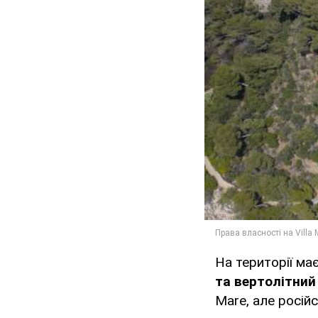
На території ма
та вертолітни
Mare, але російс