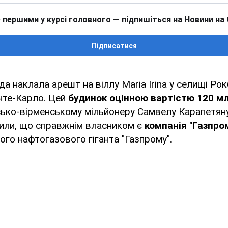
 першими у курсі головного — підпишіться на Новини на
Підписатися
а наклала арешт на віллу Maria Irina у селищі Ро
нте-Карло. Цей
будинок оцінною вартістю 120 м
ько-вірменському мільйонеру Самвелу Карапетяну,
вили, що справжнім власником є
компанія "Газпро
кого нафтогазового гіганта "Газпрому".