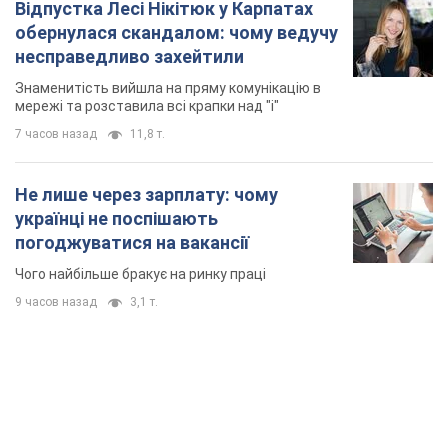
Відпустка Лесі Нікітюк у Карпатах
обернулася скандалом: чому ведучу
несправедливо захейтили
Знаменитість вийшла на пряму комунікацію в
мережі та розставила всі крапки над "і"
7 часов назад
11,8 т.
Не лише через зарплату: чому
українці не поспішають
погоджуватися на вакансії
Чого найбільше бракує на ринку праці
9 часов назад
3,1 т.