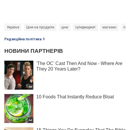
Україна
Ціни на продукти
ціни
супермаркет
магазин
про
Редакційна політика