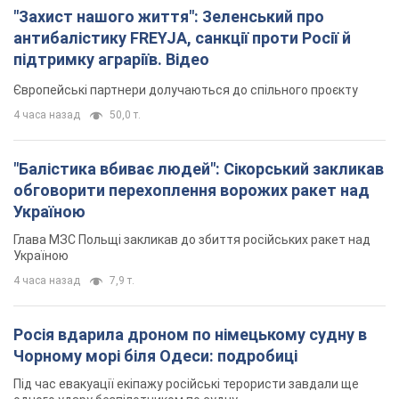
"Захист нашого життя": Зеленський про
антибалістику FREYJA, санкції проти Росії й
підтримку аграріїв. Відео
Європейські партнери долучаються до спільного проєкту
4 часа назад
50,0 т.
"Балістика вбиває людей": Сікорський закликав
обговорити перехоплення ворожих ракет над
Україною
Глава МЗС Польщі закликав до збиття російських ракет над
Україною
4 часа назад
7,9 т.
Росія вдарила дроном по німецькому судну в
Чорному морі біля Одеси: подробиці
Під час евакуації екіпажу російські терористи завдали ще