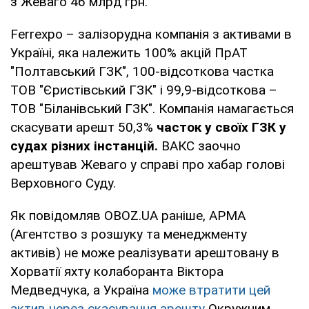
з Жеваго 46 млрд грн.
Ferrexpo – залізорудна компанія з активами в
Україні, яка належить 100% акцій ПрАТ
"Полтавський ГЗК", 100-відсоткова частка
ТОВ "Єристівський ГЗК" і 99,9-відсоткова –
ТОВ "Біланівський ГЗК". Компанія намагається
скасувати арешт 50,3%
часток у своїх ГЗК у
судах різних інстанцій.
ВАКС заочно
арештував Жеваго у справі про хабар голові
Верховного Суду.
Як повідомляв OBOZ.UA раніше, АРМА
(Агентство з розшуку та менеджменту
активів) не може реалізувати арештовану в
Хорватії яхту колаборанта Віктора
Медведчука, а Україна
може втратити цей
актив через скасування арешту
Окружним