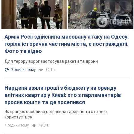
Армія Росії здійснила масовану атаку на Одесу:
горіла історична частина міста, є постраждалі.
Фото та відео
Для терору ворог застосував ракети та дрони
7 хвилин тому
30,1 т.
Нардепи взяли гроші з бюджету на оренду
елітних квартир у Києві: хто з парламентарів
просив кошти та де поселився
Як працює особлива соціальна гарантія та хто нею
користується
4 години тому
49,3 т.