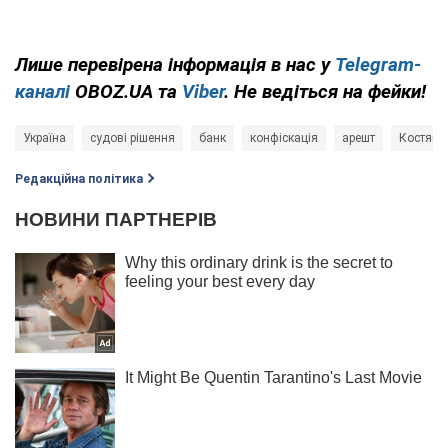
Лише перевірена інформація в нас у
Telegram-
каналі
OBOZ.UA та
Viber
. Не ведіться на фейки!
Україна
судові рішення
банк
конфіскація
арешт
Костянт
Редакційна політика