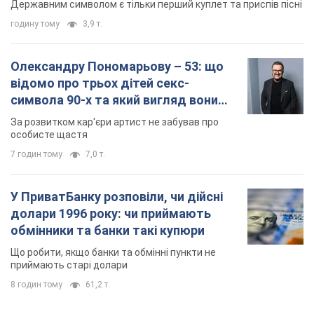
Державним символом є тільки перший куплет та приспів пісні
годину тому
3,9 т.
Олександру Пономарьову – 53: що
відомо про трьох дітей секс-
символа 90-х та який вигляд вони
мають
За розвитком кар'єри артист не забував про
особисте щастя
7 годин тому
7,0 т.
У ПриватБанку розповіли, чи дійсні
долари 1996 року: чи приймають
обмінники та банки такі купюри
Що робити, якщо банки та обмінні пункти не
приймають старі долари
8 годин тому
61,2 т.