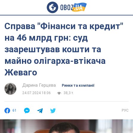
Справа "Фінанси та кредит"
на 46 млрд грн: суд
заарештував кошти та
майно олігарха-втікача
Жеваго
Дарина Герцева
Ринки та компанії
24.07.2024 18:06
38,3 т.
61
РУС