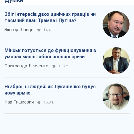
Збіг інтересів двох цинічних гравців чи
таємний план Трампа і Путіна?
Віктор Швець
14,4 т.
Мінськ готується до функціонування в
умовах масштабної воєнної кризи
Олександр Левченко
18,7 т.
Ні зброї, ні людей: як Лукашенко будує
нову армію
Ігар Тишкевич
15,8 т.