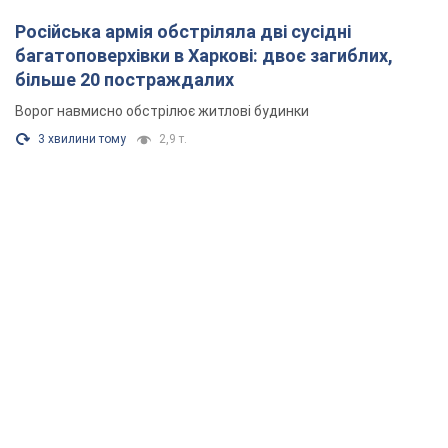
Російська армія обстріляла дві сусідні
багатоповерхівки в Харкові: двоє загиблих,
більше 20 постраждалих
Ворог навмисно обстрілює житлові будинки
3 хвилини тому
2,9 т.