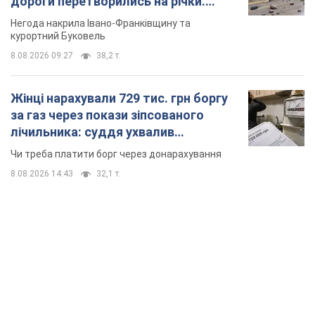
дороги перетворились на річки.
Відео
Негода накрила Івано-Франківщину та
курортний Буковель
8.08.2026 09:27
38,2 т.
Жінці нарахували 729 тис. грн боргу
за газ через покази зіпсованого
лічильника: суддя ухвалив
неочікуване рішення
Чи треба платити борг через донарахування
8.08.2026 14:43
32,1 т.