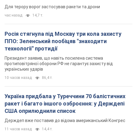
Для терору ворог застосував ракети та дрони
час назад
14,7 т.
Росія стягнула під Москву три кола захисту
ППО: Зеленський пообіцяв "знаходити
технології" протидії
Президент заявив, що навіть посилена система
протиповітряної оборони РФ не гарантує захисту від
українських ударів
10 часов назад
86,4 т.
Україна придбала у Туреччини 70 балістичних
ракет і багато іншого озброєння: у Держдепі
США оприлюднили список
Держдеп вже поставив до відома американський Конгрес
11 часов назад
14,4 т.