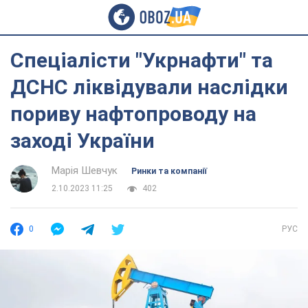
Спеціалісти "Укрнафти" та
ДСНС ліквідували наслідки
пориву нафтопроводу на
заході України
Марія Шевчук
Ринки та компанії
2.10.2023 11:25
402
0
РУС