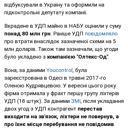
відбуксували в Україну та оформили на
підконтрольні депутату компанії.
Вкрадене в УДП майно в НАБУ оцінили у суму
понад 80 млн грн
. Раніше УДП
повідомляло
про втрати внаслідок зазначеної схеми на 5
млн доларів. Також там зазначали, що угоди
було укладено з
компанією "Олтекс-Од"
.
Вона, за даними
Youcontrol
, була
зареєстрована в Одесі в травні 2017-го
Оленою Кудрявцевою. У вересні цього року
фірма отримала у фрахт першу групу ліхтерів
УДП (18 штук). За даними
ЗМІ
, після укладання
двох угод з УДП контрагент
перестав
виходити на зв'язок, ліхтери не повернув, а
про їхнє місце перебування не повідомив
.