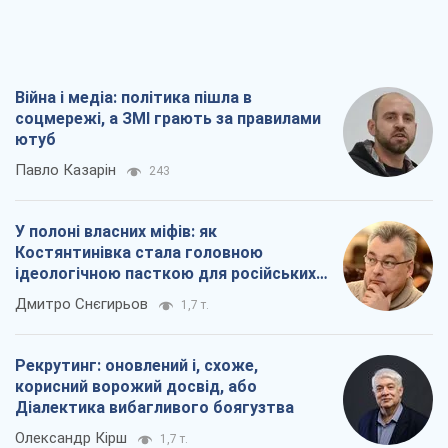
Війна і медіа: політика пішла в
соцмережі, а ЗМІ грають за правилами
ютуб
Павло Казарін
243
У полоні власних міфів: як
Костянтинівка стала головною
ідеологічною пасткою для російських
окупантів
Дмитро Снєгирьов
1,7 т.
Рекрутинг: оновлений і, схоже,
корисний ворожий досвід, або
Діалектика вибагливого боягузтва
Олександр Кірш
1,7 т.