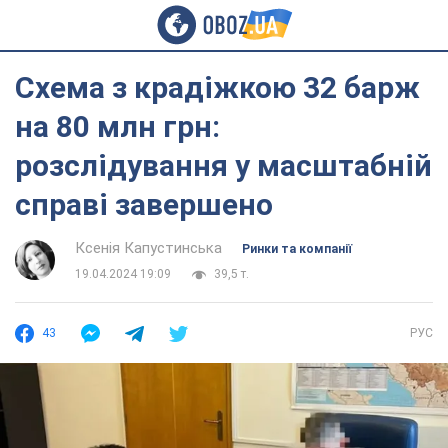
Схема з крадіжкою 32 барж
на 80 млн грн:
розслідування у масштабній
справі завершено
Ксенія Капустинська
Ринки та компанії
19.04.2024 19:09
39,5 т.
43
РУС