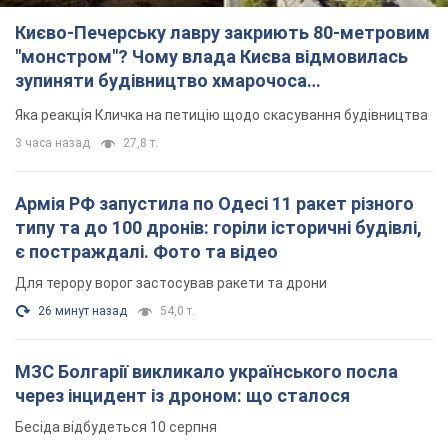
Києво-Печерську лавру закриють 80-метровим
"монстром"? Чому влада Києва відмовилась
зупиняти будівництво хмарочоса
"московського вірянина"
Яка реакція Кличка на петицію щодо скасування будівництва
3 часа назад
27,8 т.
Армія РФ запустила по Одесі 11 ракет різного
типу та до 100 дронів: горіли історичні будівлі,
є постраждалі. Фото та відео
Для терору ворог застосував ракети та дрони
26 минут назад
54,0 т.
МЗС Болгарії викликало українського посла
через інцидент із дроном: що сталося
Бесіда відбудеться 10 серпня