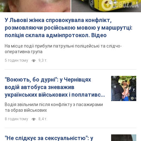
У Львові жінка спровокувала конфлікт,
розмовляючи російською мовою у маршрутці:
поліція склала адмінпротокол. Відео
На місце події прибули патрульні поліцейські та слідчо-
оперативна група
5 годин тому
9,3 т.
"Воюють, бо дурні": у Чернівцях
водій автобуса зневажив
українських військових і поплатився.
Відео
Водія звільнили після конфлікту з пасажирами
та образ військових
8 годин тому
8,4 т.
"Не слідкує за сексуальністю": у