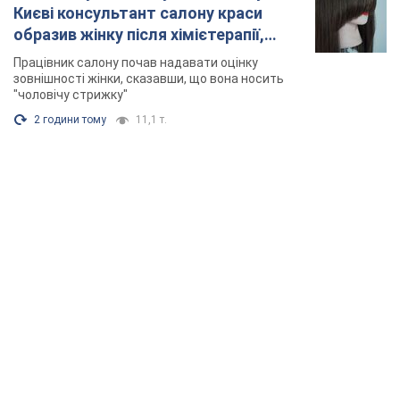
Києві консультант салону краси
образив жінку після хімієтерапії,
розгорівся скандал. Фото
Працівник салону почав надавати оцінку
зовнішності жінки, сказавши, що вона носить
"чоловічу стрижку"
2 години тому
11,1 т.