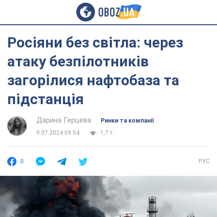
Росіяни без світла: через
атаку безпілотників
загорілися нафтобаза та
підстанція
Дарина Герцева
Ринки та компанії
9.07.2024 09:54
1,7 т.
0
РУС