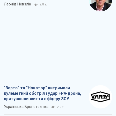
Леонід Невзлін
2,8 т.
"Варта" та "Новатор" витримали
кулеметний обстріл і удар FPV-дрона,
врятувавши життя офіцеру ЗСУ
Українська Бронетехніка
2,9 т.