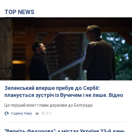
TOP NEWS
Зеленський вперше прибув до Сербії:
планується зустріч із Вучичем і не лише. Відео
Це перший візит глави держави до Бєлграда
годину тому
67,3 т.
"Верніть Федорова": у містах України 23-й день