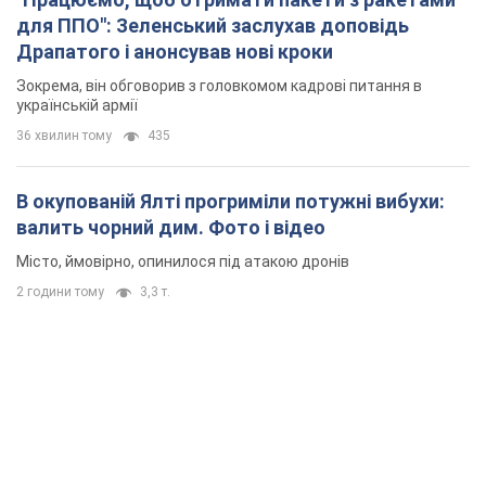
для ППО": Зеленський заслухав доповідь
Драпатого і анонсував нові кроки
Зокрема, він обговорив з головкомом кадрові питання в
українській армії
36 хвилин тому
435
В окупованій Ялті прогриміли потужні вибухи:
валить чорний дим. Фото і відео
Місто, ймовірно, опинилося під атакою дронів
2 години тому
3,3 т.