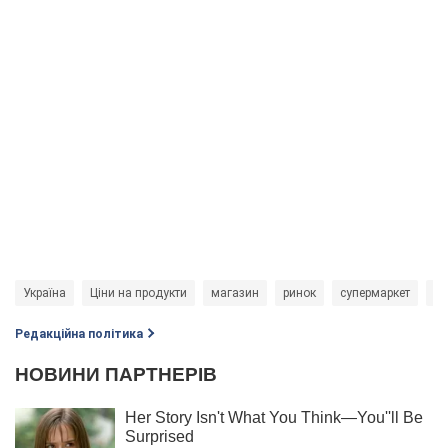
Україна
Ціни на продукти
магазин
ринок
супермаркет
ці
Редакційна політика