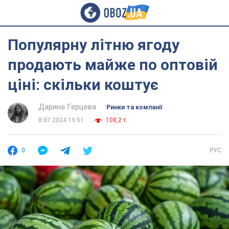
Популярну літню ягоду
продають майже по оптовій
ціні: скільки коштує
Дарина Герцева
Ринки та компанії
8.07.2024 19:51
108,2 т.
0
РУС