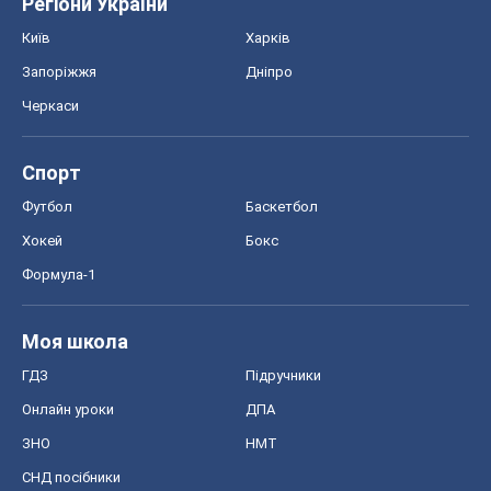
Регіони України
Київ
Харків
Запоріжжя
Дніпро
Черкаси
Спорт
Футбол
Баскетбол
Хокей
Бокс
Формула-1
Моя школа
ГДЗ
Підручники
Онлайн уроки
ДПА
ЗНО
НМТ
СНД посібники