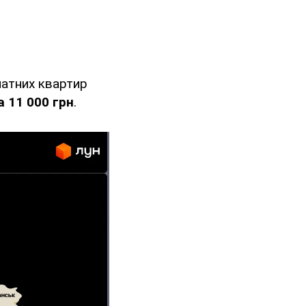
натних квартир
а 11 000 грн
.