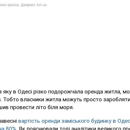
 яку в Одесі різко подорожчала оренда житла, м
. Тобто власники житла можуть просто заробляти 
шив провести літо біля моря.
навесні
вартість оренди заміського будинку в Одес
на 80%
. Як пояснювали тоді аналітики великого п