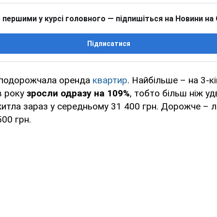
 першими у курсі головного — підпишіться на Новини на
Підписатися
о подорожчала оренда
квартир
. Найбільше – на 3-кі
в року
зросли одразу на 109%
, тобто більш ніж уд
итла зараз у середньому 31 400 грн. Дорожче – ли
00 грн.