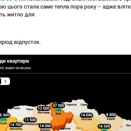
ою цього стала саме тепла пора року – адже влітк
ть житло для:
еріод відпусток.