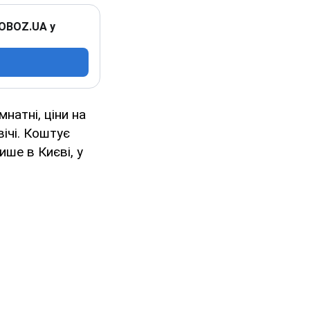
 OBOZ.UA у
мнатні, ціни на
вічі. Коштує
ше в Києві, у