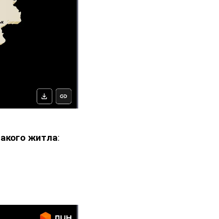
такого житла
: