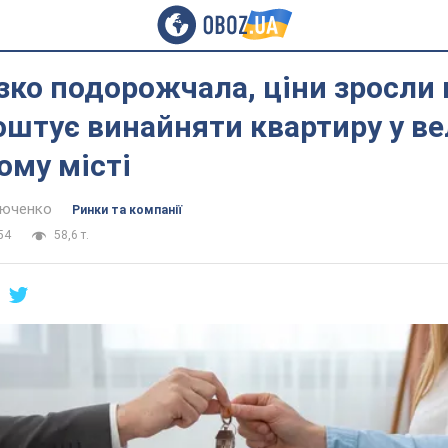
зко подорожчала, ціни зросли в
оштує винайняти квартиру у в
ому місті
тюченко
Ринки та компанії
54
58,6 т.