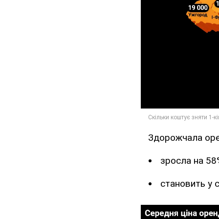
Здорожчала орен
зросла на 58
становить у 