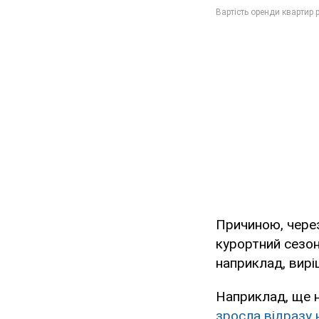
Причиною, через
курортний сезон
наприклад, вирі
Наприклад, ще 
зросла відразу 