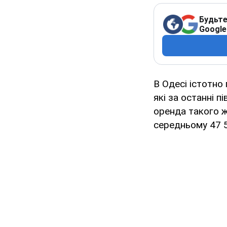
Будьте
Google
В Одесі істотн
які за останні пі
оренда такого ж
середньому 47 5