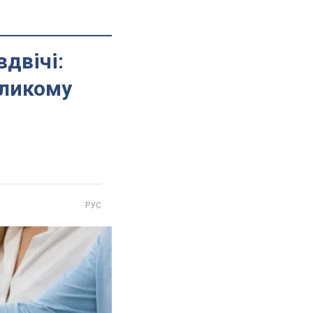
двічі:
еликому
РУС