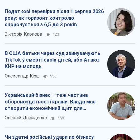
Податкові перевірки після 1 серпня 2026
року: як горизонт контролю
скорочується з 6,5 до 3 років
Вікторія Карпова
423
В США батьки через суд звинувачують
TikTok у смерті своїх дітей, або Атака
КНР на молодь
Олександр Кірш
555
Український бізнес – теж частина
обороноздатності країни. Влада має
створити економічний щит для
компаній
Олексій Давиденко
669
Чи здатні російські удари по бізнесу