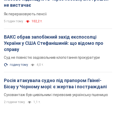
не вистачає
Як перераховують пенсії
5 годин тому
102,2 т.
ВАКС обрав запобіжний захід експосолці
України у США Стефанішиній: що відомо про
справу
Суд не повністю задовольнив клопотання прокуратури
годину тому
4,0 т.
Росія атакувала судно під прапором Гвінеї-
Бісау у Чорному морі: є жертва і постраждалі
Суховантаж був цивільним і перевозив українську пшеницю
2 години тому
1,1 т.