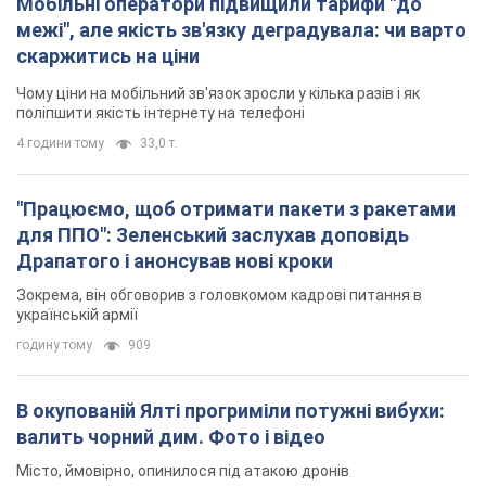
Мобільні оператори підвищили тарифи "до
межі", але якість зв'язку деградувала: чи варто
скаржитись на ціни
Чому ціни на мобільний зв'язок зросли у кілька разів і як
поліпшити якість інтернету на телефоні
4 години тому
33,0 т.
"Працюємо, щоб отримати пакети з ракетами
для ППО": Зеленський заслухав доповідь
Драпатого і анонсував нові кроки
Зокрема, він обговорив з головкомом кадрові питання в
українській армії
годину тому
909
В окупованій Ялті прогриміли потужні вибухи:
валить чорний дим. Фото і відео
Місто, ймовірно, опинилося під атакою дронів