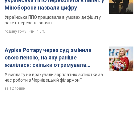
українська ППО перехопила в липні: у
Міноборони назвали цифру
Українська ППО працювала в умовах дефіциту
ракет-перехоплювачів
годину тому
4,5 т.
Ауріка Ротару через суд змінила
свою пенсію, на яку раніше
жалілася: скільки отримувала
співачка
У виплату не врахували зарплатню артистки за
час роботи в Чернівецькій філармонії
за 12 годин