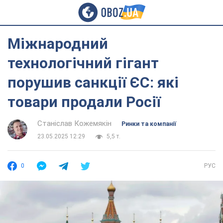
Міжнародний
технологічний гігант
порушив санкції ЄС: які
товари продали Росії
Станіслав Кожемякін
Ринки та компанії
23.05.2025 12:29
5,5 т.
0
РУС