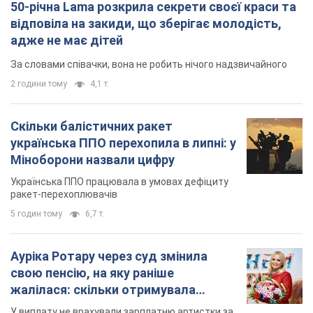
50-річна Lama розкрила секрети своєї краси та
відповіла на закиди, що зберігає молодість,
адже не має дітей
За словами співачки, вона не робить нічого надзвичайного
2 години тому
4,1 т.
Скільки балістичних ракет
українська ППО перехопила в липні: у
Міноборони назвали цифру
Українська ППО працювала в умовах дефіциту
ракет-перехоплювачів
5 годин тому
6,7 т.
Ауріка Ротару через суд змінила
свою пенсію, на яку раніше
жалілася: скільки отримувала
співачка
У виплату не врахували зарплатню артистки за