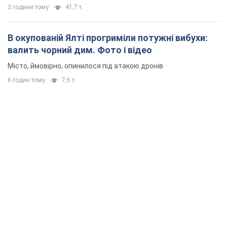
3 години тому
41,7 т.
В окупованій Ялті прогриміли потужні вибухи:
валить чорний дим. Фото і відео
Місто, ймовірно, опинилося під атакою дронів
6 годин тому
7,6 т.