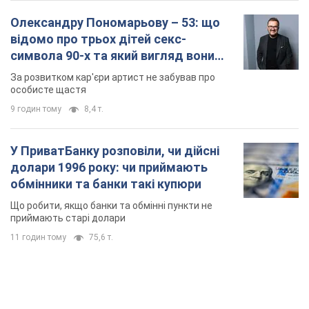
Олександру Пономарьову – 53: що
відомо про трьох дітей секс-
символа 90-х та який вигляд вони
мають
За розвитком кар'єри артист не забував про
особисте щастя
9 годин тому
8,4 т.
У ПриватБанку розповіли, чи дійсні
долари 1996 року: чи приймають
обмінники та банки такі купюри
Що робити, якщо банки та обмінні пункти не
приймають старі долари
11 годин тому
75,6 т.