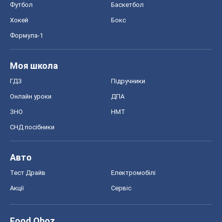
Футбол
Баскетбол
Хокей
Бокс
Формула-1
Моя школа
ГДЗ
Підручники
Онлайн уроки
ДПА
ЗНО
НМТ
СНД посібники
Авто
Тест Драйв
Електромобілі
Акції
Сервіс
Food Oboz