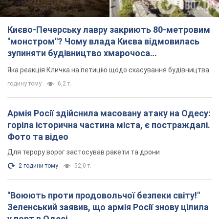
Києво-Печерську лавру закриють 80-метровим
"монстром"? Чому влада Києва відмовилась
зупиняти будівництво хмарочоса
"московського вірянина"
Яка реакція Кличка на петицію щодо скасування будівництва
годину тому
6,2 т.
Армія Росії здійснила масовану атаку на Одесу:
горіла історична частина міста, є постраждалі.
Фото та відео
Для терору ворог застосував ракети та дрони
2 години тому
52,0 т.
"Воюють проти продовольчої безпеки світу!"
Зеленський заявив, що армія Росії знову цілила
у порт в Одесі