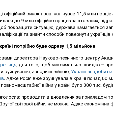
і офіційний ринок праці налічував 11,5 млн працівн
лася до 9 млн офіційно працевлаштованих, підра
Щоб покращити ситуацію, держава намагається за
аліфікації та знайти способи повернути українців 
країні потрібно буде одразу 1,5 мільйона
овами директора Науково-технічного центру Акаде
ерегінця
, для того, щоб максимально швидко – пр
ти руйнування, заподіяні війною,
Україні знадобить
ів
. Адже Росія вже зруйнувала в країні понад 60 м
 повномасштабної війни у країні було 300 тис. буді
аголосив: проводити відновлення за прикладом тог
Другої світової війни, не можна. Адже економічна 