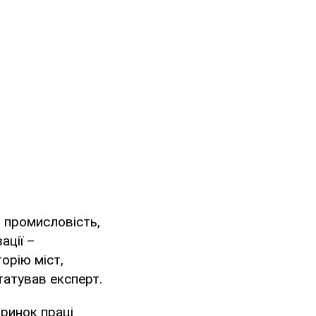
и промисловість,
ації –
орію міст,
татував експерт.
ринок праці