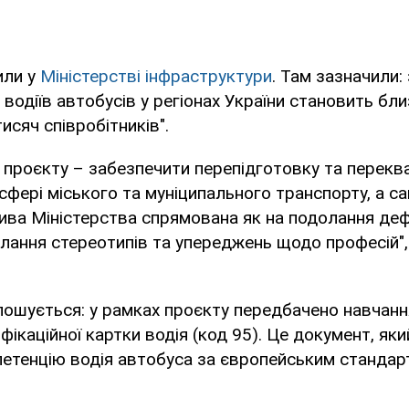
или у
Міністерстві інфраструктури
. Там зазначили:
водіїв автобусів у регіонах України становить бли
исяч співробітників".
 проєкту – забезпечити перепідготовку та перекв
 сфері міського та муніципального транспорту, а са
тива Міністерства спрямована як на подолання деф
олання стереотипів та упереджень щодо професій",
ошується: у рамках проєкту передбачено навчанн
фікаційної картки водія (код 95). Це документ, як
етенцію водія автобуса за європейським стандар