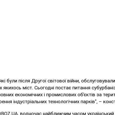
які були після Другої світової війни, обслуговувал
 якихось міст. Сьогодні постає питання субурбаніз
овних економічних і промислових об’єктів за терит
ення індустріальних технологічних парків", – конс
OBOZ.UA, водночас найближчим часом український 