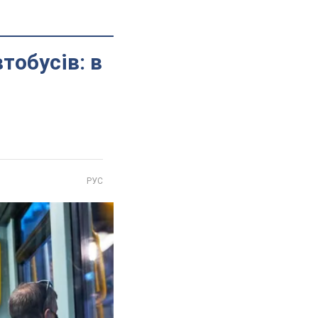
тобусів: в
РУС