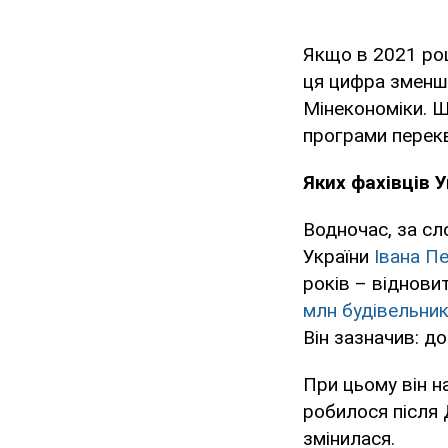
Якщо в 2021 роц
ця цифра зменши
Мінекономіки. 
програми перекв
Яких фахівців У
Водночас, за сл
України
Івана П
років – віднови
млн будівельник
Він зазначив: до
При цьому він н
робилося після 
змінилася.