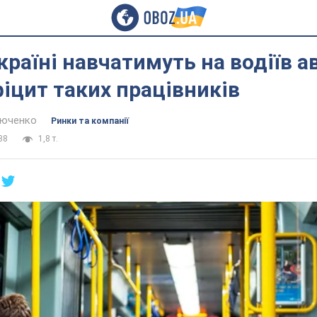
країні навчатимуть на водіїв ав
фіцит таких працівників
тюченко
Ринки та компанії
38
1,8 т.