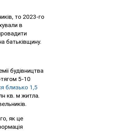
иків, то 2023-го
хували в
провадити
на батьківщину.
мії будівництва
отягом 5-10
ся близько 1,5
лн кв. м житла.
вельників.
о, як це
формація