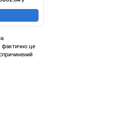
са
, фактично це
 спричинений