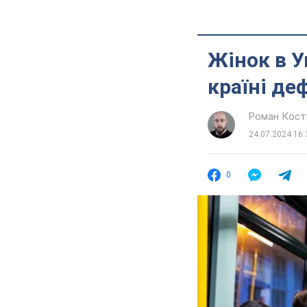
Жінок в У
країні де
Роман Кос
24.07.2024 16:
0