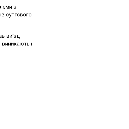
блеми з
ів суттєвого
ав виїзд
і виникають і