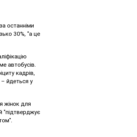
 за останніми
зько 30%, "а це
аліфікацію
ме автобусів.
іциту кадрів,
 – йдеться у
я жінок для
ий "підтверджує
том".