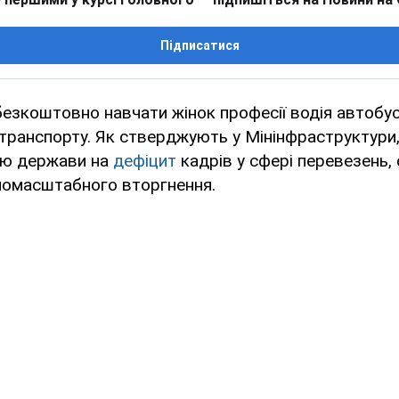
Підписатися
 безкоштовно навчати жінок професії водія автобу
транспорту. Як стверджують у Мінінфраструктури
дю держави на
дефіцит
кадрів у сфері перевезень,
номасштабного вторгнення.