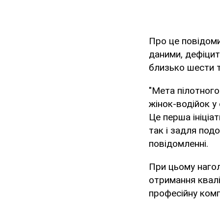
Про це повідом
даними, дефіцит 
близько шести т
"Мета пілотного
жінок-водійок у
Це перша ініціа
так і задля под
повідомленні.
При цьому нагол
отримання квалі
професійну комп