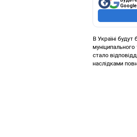
Google
В Україні будут
муніципального 
стало відповід
наслідками пов