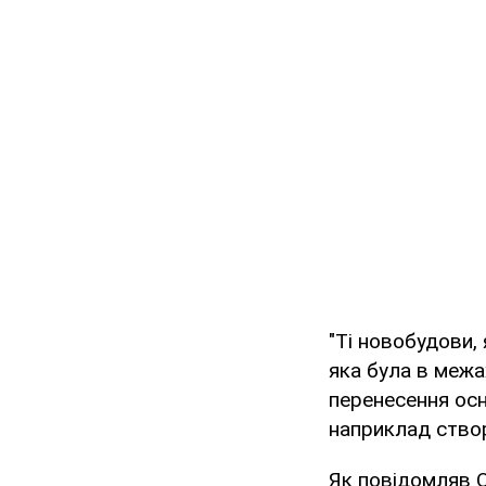
"Ті новобудови, 
яка була в межах
перенесення осн
наприклад створ
Як повідомляв 