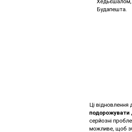
Хедьєшалом, 
Будапешта.
Ці відновлення
подорожувати д
серйозні пробле
можливе, щоб з