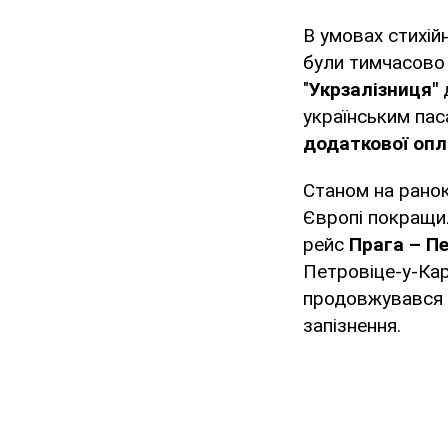
В умовах стихійн
були тимчасово 
"
Укрзалізниця"
д
українським па
додаткової опла
Станом на ранок
Європі покращил
рейс
Прага – П
Петровіце-у-Кар
продовжувався і
запізнення.