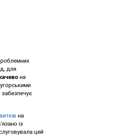
 проблемних
д, для
качево
на
 угорськими
і забезпечує
витків
на
’язано із
бслуговувала цей