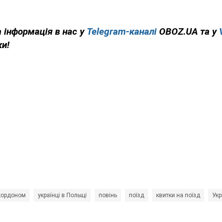
 інформація в нас у
Telegram-каналі
OBOZ.UA та у
ки!
 кордоном
українці в Польщі
повінь
поїзд
квитки на поїзд
Укр