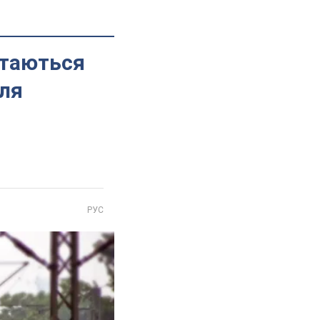
ртаються
сля
РУС