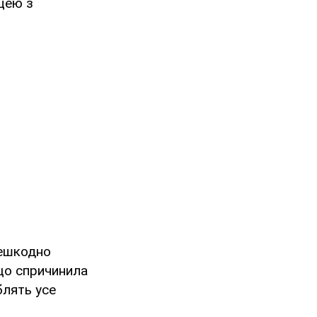
ицею з
решкодно
що спричинила
блять усе