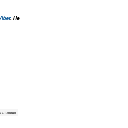
Viber
. Не
залізниця