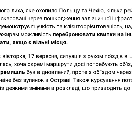
ого лиха, яке охопило Польщу та Чехію, кілька рей
скасовані через пошкодження залізничної інфрас
емонструє гнучкість та клієнтоорієнтованість, н
сажирам можливість
перебронювати квитки на інш
ти, якщо є вільні місця.
 вівторка, 17 вересня, ситуація з рухом поїздів в 
ась, хоча окремі маршрути досі потребують об’їз
еремишль
був відновлений, проте з об’їздом через
віне без зупинок в Остраві. Також курсування по
з деякими змінами в розкладі, що призводить до