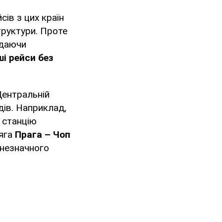
сів з цих країн
труктури. Проте
адаючи
і рейси без
Центральній
дів. Наприклад,
 станцію
тяга
Прага – Чоп
 незначного