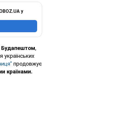
 OBOZ.UA у
і Будапештом
,
я українських
ниця"
продовжує
ми країнами.