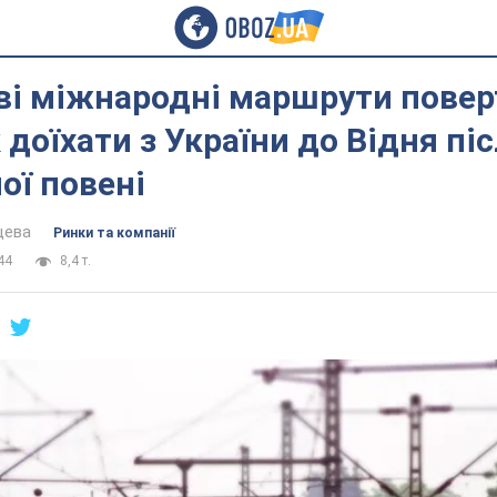
ві міжнародні маршрути пове
к доїхати з України до Відня пі
ої повені
цева
Ринки та компанії
44
8,4 т.