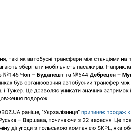
ня, такі як автобусні трансфери між станціями на
агають зберігати мобільність пасажирів. Наприкла
ів №146
Чоп – Будапешт
та №644
Дебрецен – Му
нках був організований автобусний трансфер між
ь і Тужер. Це дозволяє уникати значних затримок 
овження подорожі.
BOZ.UA раніше, "Укрзалізниця"
припиняє продаж к
уська – Варшава, починаючи з 22 вересня. Це пов
міну дії угоди з польською компанією SKPL, яка о