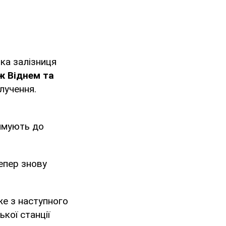
ька залізниця
ж Віднем та
лучення.
ямують до
епер знову
е з наступного
кої станції