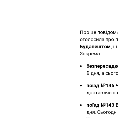
Про це повідом
оголосила про 
Будапештом,
щ
Зокрема:
безпересадко
Відня, а сьог
поїзд №146 Ч
доставляє па
поїзд №143 В
дня. Сьогодн