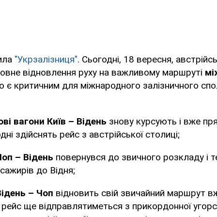
ила
"Укрзалізниця"
. Сьогодні, 18 вересня, австрійс
повне відновлення руху на важливому маршруті
мі
о є критичним для міжнародного залізничного спо
ві вагони Київ – Відень
знову курсують і вже пр
одні здійснять рейс з австрійської столиці;
оп – Відень
повернувся до звичного розкладу і т
сажирів до Відня;
ідень – Чоп
відновить свій звичайний маршрут вж
і рейс ще відправлятиметься з прикордонної угорсь