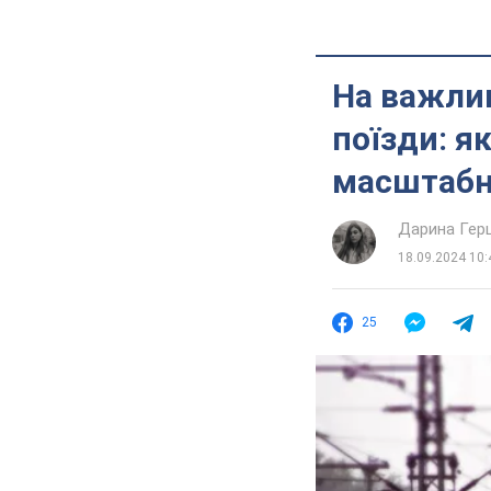
На важли
поїзди: я
масштабн
Дарина Гер
18.09.2024 10:
25