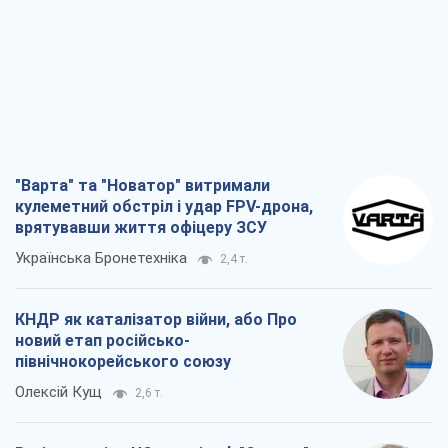
"Варта" та "Новатор" витримали
кулеметний обстріл і удар FPV-дрона,
врятувавши життя офіцеру ЗСУ
Українська Бронетехніка
2,4 т.
КНДР як каталізатор війни, або Про
новий етап російсько-
північнокорейського союзу
Олексій Кущ
2,6 т.