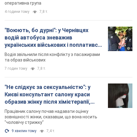
оперативна група
4 години тому
7,8 т.
"Воюють, бо дурні": у Чернівцях
водій автобуса зневажив
українських військових і поплатився.
Відео
Водія звільнили після конфлікту з пасажирами
та образ військових
7 годин тому
7,8 т.
"Не слідкує за сексуальністю": у
Києві консультант салону краси
образив жінку після хімієтерапії,
розгорівся скандал. Фото
Працівник салону почав надавати оцінку
зовнішності жінки, сказавши, що вона носить
"чоловічу стрижку"
9 хвилин тому
7,4 т.