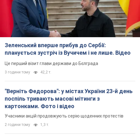
Зеленський вперше прибув до Сербії:
планується зустріч із Вучичем і не лише. Відео
Це перший візит глави держави до Бєлграда
3 години тому
42,2 т.
"Верніть Федорова": у містах України 23-й день
поспіль тривають масові мітинги з
картонками. Фото і відео
Учасники акцій продовжують серію щоденних протестів
2 години тому
1,3 т.