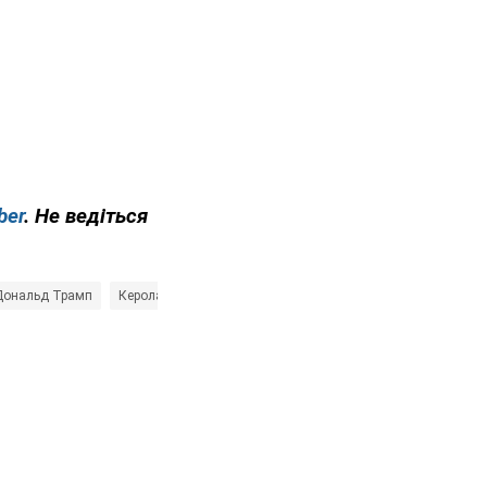
ber
. Не ведіться
Дональд Трамп
Керолайн Лівітт