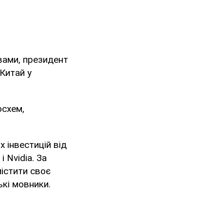
овами, президент
Китай у
осхем,
 інвестицій від
 Nvidia. За
істити своє
ькі мовники.