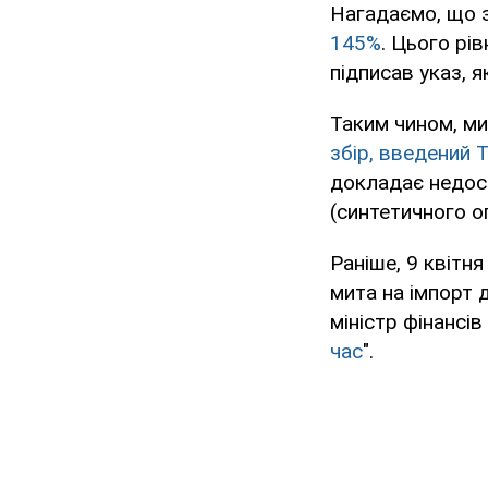
Нагадаємо, що 
145%
. Цього рі
підписав указ, 
Таким чином, ми
збір, введений
докладає недос
(синтетичного о
Раніше, 9 квітн
мита на імпорт д
міністр фінансі
час
".