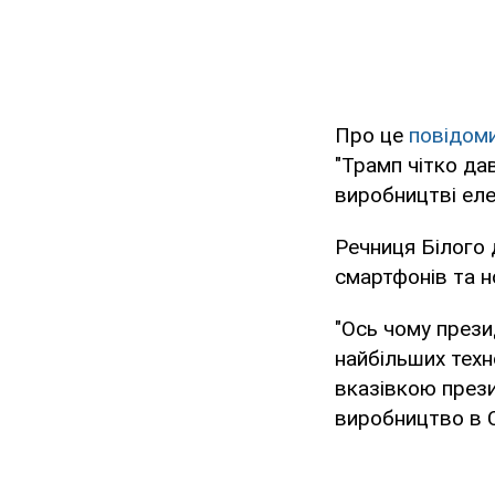
Про це
повідом
"Трамп чітко да
виробництві еле
Речниця Білого 
смартфонів та н
"Ось чому прези
найбільших техно
вказівкою през
виробництво в С