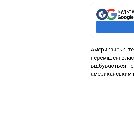
Будьте
Google
Американські тех
переміщені вла
відбувається т
американським в