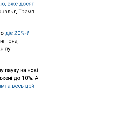
аю, вже досяг
Дональд Трамп
го
діє 20%-й
ингтона,
нілу
 паузу на нові
ижені до 10%. А
ампа весь цей