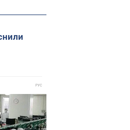
яснили
РУС