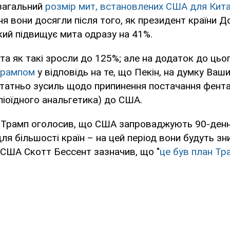
загальний
розмір мит, встановлених США для Кит
вня вони досягли після того, як президент країни 
який підвищує мита одразу на 41%.
та як такі зросли до 125%; але на додаток до цьо
 Трампом
у відповідь на те, що Пекін, на думку Ваш
татньо зусиль щодо припинення постачання фента
піоїдного анальгетика) до США.
я Трамп оголосив, що США запроваджують 90-денну
ля більшості країн – на цей період вони будуть зн
в США Скотт Бессент зазначив, що "
це був план Тр