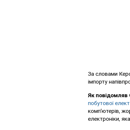
За словами Кер
імпорту напівпро
Як повідомляв
побутової елект
комп’ютерів, жор
електроніки, як