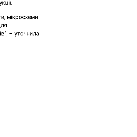
кції.
ти, мікросхеми
для
в", – уточнила