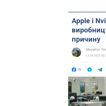
Apple і N
виробницт
причину
Михайло Ле
13.04.2025 00:
30