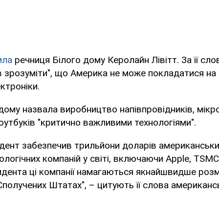
ила
речниця Білого дому Керолайн Лівітт. За її сл
в зрозуміти", що Америка не може покладатися на 
ктроніки.
дому назвала виробництво напівпровідників, мікр
оутбуків "критично важливими технологіями".
дент забезпечив трильйони доларів американських
логічних компаній у світі, включаючи Apple, TSMC і
идента ці компанії намагаються якнайшвидше розм
получених Штатах", – цитують її слова американс