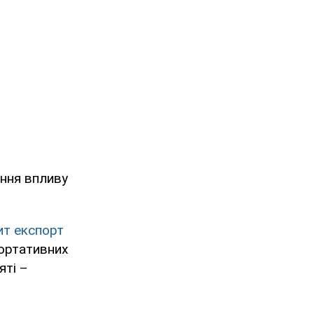
ння впливу
ит експорт
портативних
яті –