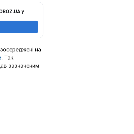
 OBOZ.UA у
х зосереджені на
в
. Так
дав зазначеним