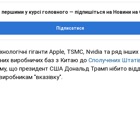
 першими у курсі головного — підпишіться на Новини на
Підписатися
нологічні гіганти Apple, TSMC, Nvidia та ряд інши
сних виробничих баз з Китаю до
Сполучених Штаті
ому, що президент США Дональд Трамп нібито від
иробникам "вказівку".