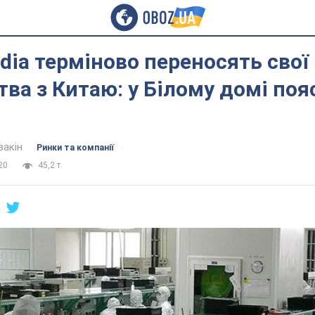
vidia терміново переносять свої
ва з Китаю: у Білому домі по
вакін
Ринки та компанії
20
45,2 т.