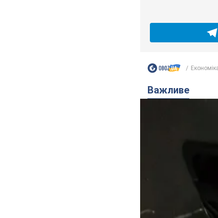
Економік
Важливе