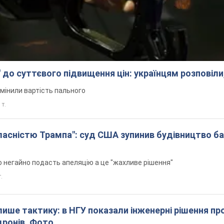
 до суттєвого підвищення цін: українцям розповіли
змінили вартість пального
 т.
 власністю Трампа": суд США зупинив будівництво б
н
 негайно подасть апеляцію а це "жахливе рішення"
т.
 лише тактику: в НГУ показали інженерні рішення пр
дронів. Фото