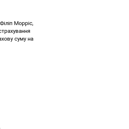
Філіп Морріс,
страхування
ахову суму на