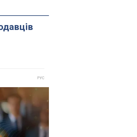
одавців
РУС