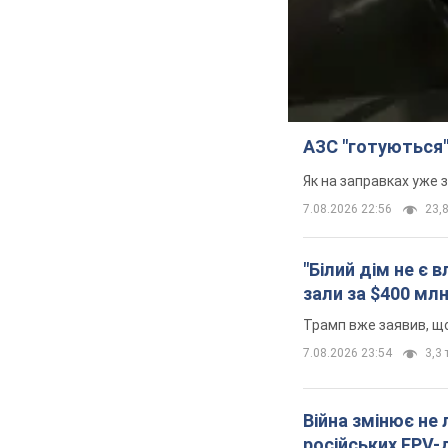
АЗС "готуються"
Як на заправках уже 
7.08.2026 22:56
23,8
"Білий дім не є
зали за $400 мл
Трамп вже заявив, що
7.08.2026 23:54
3,3 
Війна змінює не
російських FPV-