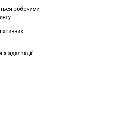
уються робочими
тингу.
ргетичних
 з адаптації