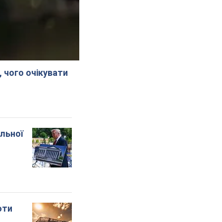
, чого очікувати
альної
оти