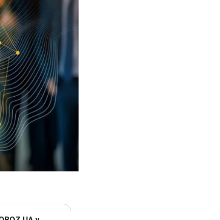
 OBOZ.UA у