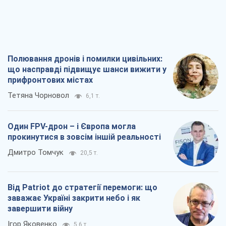
Полювання дронів і помилки цивільних:
що насправді підвищує шанси вижити у
прифронтових містах
Тетяна Чорновол
6,1 т.
Один FPV-дрон – і Європа могла
прокинутися в зовсім іншій реальності
Дмитро Томчук
20,5 т.
Від Patriot до стратегії перемоги: що
заважає Україні закрити небо і як
завершити війну
Ігор Яковенко
5,6 т.