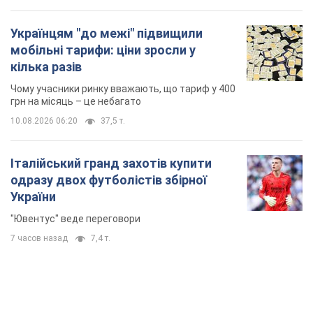
Українцям "до межі" підвищили
мобільні тарифи: ціни зросли у
кілька разів
Чому учасники ринку вважають, що тариф у 400
грн на місяць – це небагато
10.08.2026 06:20
37,5 т.
Італійський гранд захотів купити
одразу двох футболістів збірної
України
"Ювентус" веде переговори
7 часов назад
7,4 т.