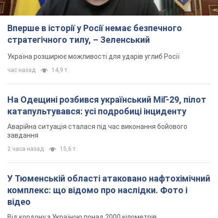
Вперше в історії у Росії немає безпечного
стратегічного тилу, – Зеленський
Україна розширює можливості для ударів углиб Росії
час назад
14,9 т.
На Одещині розбився український МіГ-29, пілот
катапультувався: усі подробиці інциденту
Аварійна ситуація сталася під час виконання бойового
завдання
2 часа назад
15,6 т.
У Тюменській області атаковано нафтохімічний
комплекс: що відомо про наслідки. Фото і
відео
Від кордону з Україною понад 2000 кілометрів