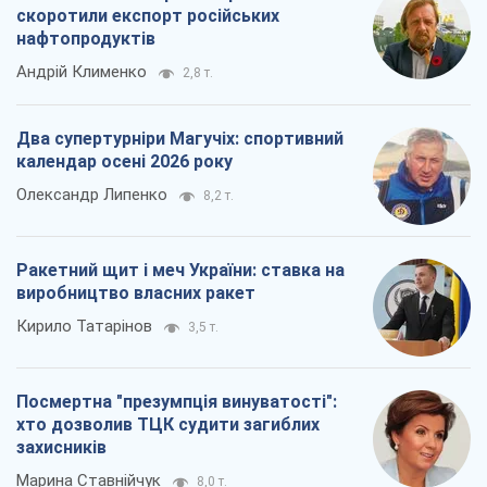
скоротили експорт російських
нафтопродуктів
Андрій Клименко
2,8 т.
Два супертурніри Магучіх: спортивний
календар осені 2026 року
Олександр Липенко
8,2 т.
Ракетний щит і меч України: ставка на
виробництво власних ракет
Кирило Татарінов
3,5 т.
Посмертна "презумпція винуватості":
хто дозволив ТЦК судити загиблих
захисників
Марина Ставнійчук
8,0 т.