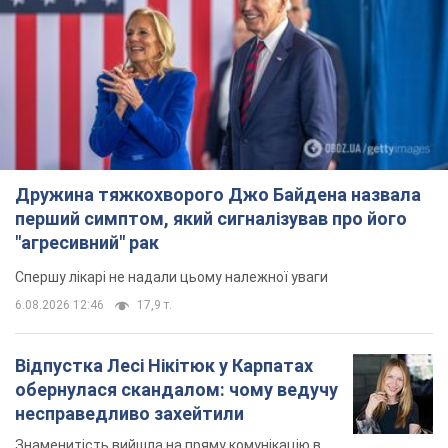
Дружина тяжкохворого Джо Байдена назвала
перший симптом, який сигналізував про його
"агресивний" рак
Спершу лікарі не надали цьому належної уваги
6.08.2026 12:46
17,9 т.
Відпустка Лесі Нікітюк у Карпатах
обернулася скандалом: чому ведучу
несправедливо захейтили
Знаменитість вийшла на пряму комунікацію в