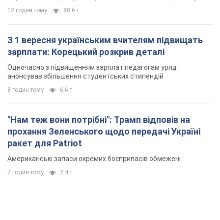
12 годин тому
88,6 т.
З 1 вересня українським вчителям підвищать
зарплати: Корецький розкрив деталі
Одночасно з підвищенням зарплат педагогам уряд
анонсував збільшення студентських стипендій
8 годин тому
6,6 т.
"Нам теж вони потрібні": Трамп відповів на
прохання Зеленського щодо передачі Україні
ракет для Patriot
Американські запаси окремих боєприпасів обмежені
7 годин тому
2,4 т.