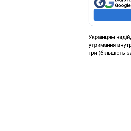
Google
Українцям надій
утримання внут
грн (більшість з