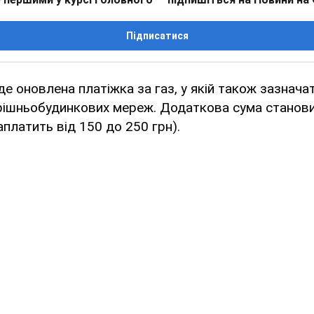
Підписатися
де оновлена платіжка за газ, у якій також зазнача
рішньобудинкових мереж. Додаткова сума становит
аплатить від 150 до 250 грн).