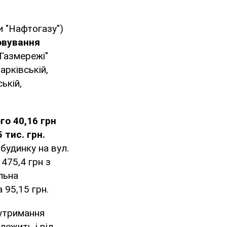
и "Нафтогазу")
овування
"Газмережі"
арківській,
ькій,
го 40,16 грн
 тис. грн.
будинку на вул.
475,4 грн з
льна
 95,15 грн.
 утримання
лежить і від