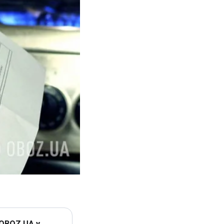
 OBOZ.UA у