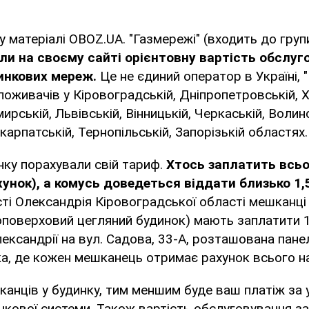
у матеріалі OBOZ.UA. "Газмережі" (входить до груп
ли на своєму сайті орієнтовну вартість обслуг
инкових мереж.
Це не єдиний оператор в Україні, 
оживачів у Кіровоградській, Дніпропетровській, Х
ирській, Львівській, Вінницькій, Черкаській, Волинс
акарпатській, Тернопільській, Запорізькій областях.
ку порахували свій тариф.
Хтось заплатить всьо
унок), а комусь доведеться віддати близько 1,5
сті Олександрія Кіровоградської області мешканці 
оповерховий цегляний будинок) мають заплатити 1
лександрії на вул. Садова, 33-А, розташована пане
а, де кожен мешканець отримає рахунок всього на
анців у будинку, тим меншим буде ваш платіж за
кової системи. Також вартість обслуговування за