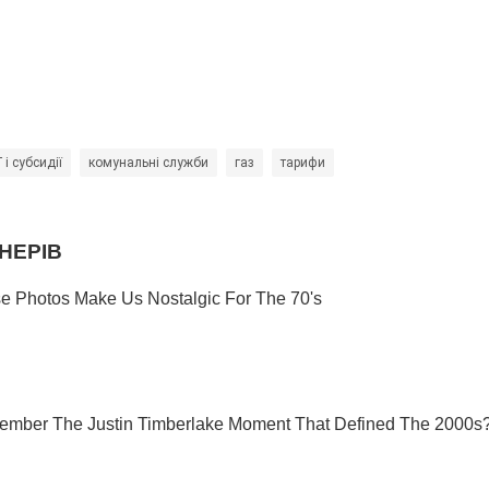
і субсидії
комунальні служби
газ
тарифи