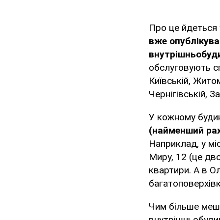
Про це йдеться 
вже опублікува
внутрішньобуд
обслуговують сп
Київській, Житом
Чернігівській, З
У кожному будин
(найменший рах
Наприклад, у мі
Миру, 12 (це дв
квартири. А в О
багатоповерхівк
Чим більше мешк
внутрішньобудин