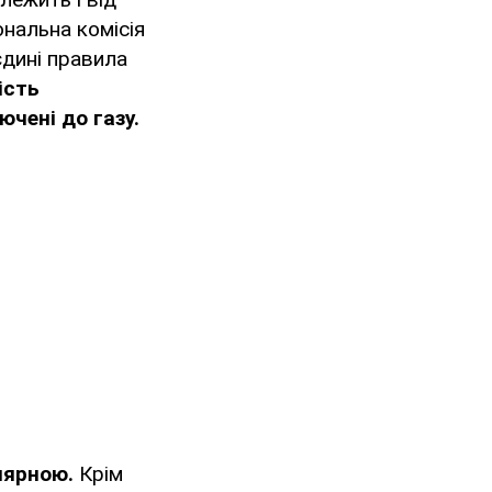
ональна комісія
єдині правила
ість
чені до газу.
улярною.
Крім