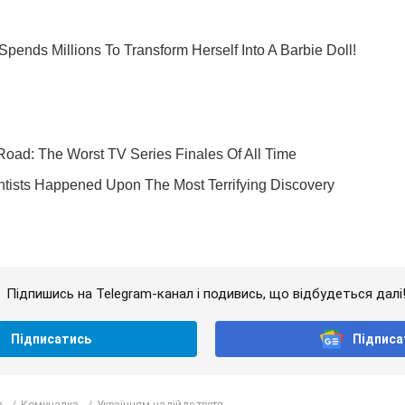
Підпишись на Telegram-канал і подивись, що відбудеться далі
Підписатись
Підписа
а
Комуналка
Українцям надійде третя...