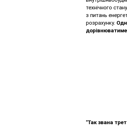
технічного стану
з питань енерге
розрахунку.
Одн
дорівнюватиме 
"Так звана тре