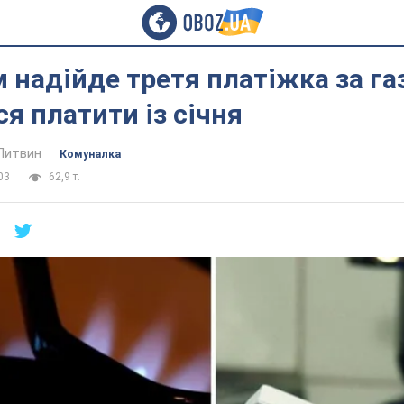
 надійде третя платіжка за газ
я платити із січня
Литвин
Комуналка
03
62,9 т.