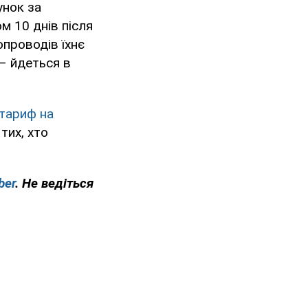
унок за
м 10 днів після
опроводів їхнє
 – йдеться в
тариф на
тих, хто
ber
. Не ведіться