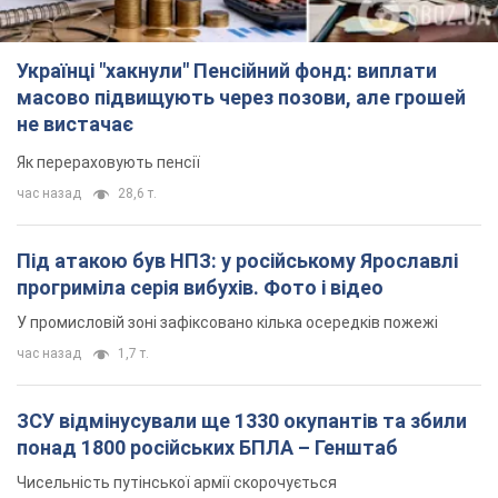
Українці "хакнули" Пенсійний фонд: виплати
масово підвищують через позови, але грошей
не вистачає
Як перераховують пенсії
час назад
28,6 т.
Під атакою був НПЗ: у російському Ярославлі
прогриміла серія вибухів. Фото і відео
У промисловій зоні зафіксовано кілька осередків пожежі
час назад
1,7 т.
ЗСУ відмінусували ще 1330 окупантів та збили
понад 1800 російських БПЛА – Генштаб
Чисельність путінської армії скорочується