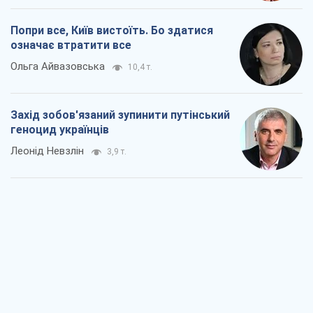
Попри все, Київ вистоїть. Бо здатися
означає втратити все
Ольга Айвазовська
10,4 т.
Захід зобов'язаний зупинити путінський
геноцид українців
Леонід Невзлін
3,9 т.