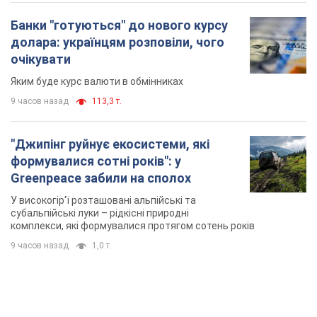
Банки "готуються" до нового курсу
долара: українцям розповіли, чого
очікувати
Яким буде курс валюти в обмінниках
9 часов назад
113,3 т.
"Джипінг руйнує екосистеми, які
формувалися сотні років": у
Greenpeace забили на сполох
У високогір'ї розташовані альпійські та
субальпійські луки – рідкісні природні
комплекси, які формувалися протягом сотень років
9 часов назад
1,0 т.