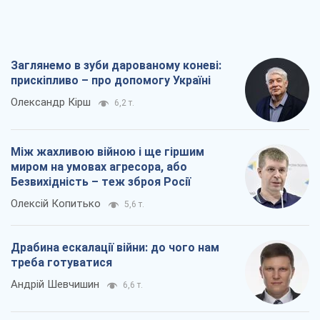
Заглянемо в зуби дарованому коневі:
прискіпливо – про допомогу Україні
Олександр Кірш
6,2 т.
Між жахливою війною і ще гіршим
миром на умовах агресора, або
Безвихідність – теж зброя Росії
Олексій Копитько
5,6 т.
Драбина ескалації війни: до чого нам
треба готуватися
Андрій Шевчишин
6,6 т.