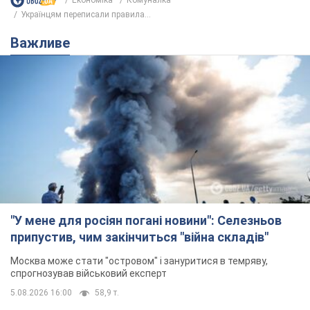
Економіка
Комуналка
Українцям переписали правила...
Важливе
"У мене для росіян погані новини": Селезньов
припустив, чим закінчиться "війна складів"
Москва може стати "островом" і зануритися в темряву,
спрогнозував військовий експерт
5.08.2026 16:00
58,9 т.