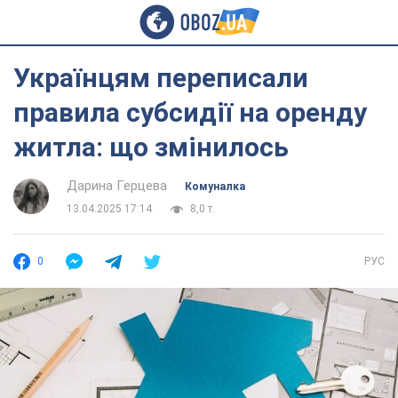
Українцям переписали
правила субсидії на оренду
житла: що змінилось
Дарина Герцева
Комуналка
13.04.2025 17:14
8,0 т.
0
РУС