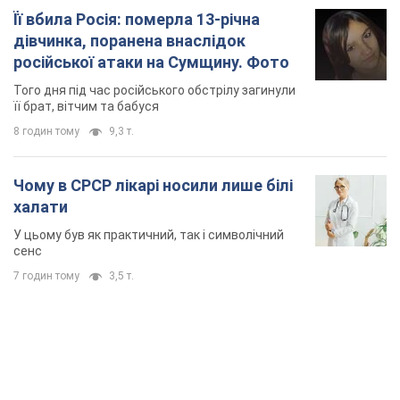
Її вбила Росія: померла 13-річна
дівчинка, поранена внаслідок
російської атаки на Сумщину. Фото
Того дня під час російського обстрілу загинули
її брат, вітчим та бабуся
8 годин тому
9,3 т.
Чому в СРСР лікарі носили лише білі
халати
У цьому був як практичний, так і символічний
сенс
7 годин тому
3,5 т.