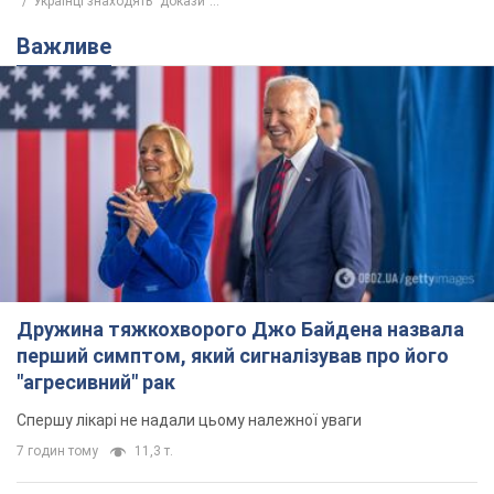
Українці знаходять "докази"...
Важливе
Дружина тяжкохворого Джо Байдена назвала
перший симптом, який сигналізував про його
"агресивний" рак
Спершу лікарі не надали цьому належної уваги
7 годин тому
11,3 т.