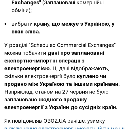
Exchanges"
(Заплановані комерційні
обміни);
вибрати країну,
що межує з Україною, у
вікні зліва.
У розділі "Scheduled Commercial Exchanges"
можна побачити
дані про заплановані
експортно-імпортні операції з
електроенергією.
Ці дані відображають,
скільки електроенергії було
куплено чи
продано між Україною та іншими країнами.
Наприклад, станом на 27 червня не було
заплановано
жодного продажу
електроенергії з України до сусідніх країн.
Як повідомляв OBOZ.UA раніше, узимку
відключення електроенергії можуть бути менш