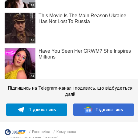
Підпишись на Telegram-канал і подивись, що відбудеться
далі!
Підписатись
Підписатись
Економіка
Комуналка