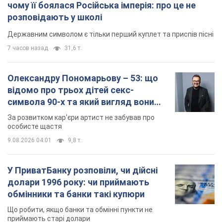
чому її боялася Російська імперія: про це не
розповідають у школі
Державним символом є тільки перший куплет та приспів пісні
7 часов назад
31,6 т.
Олександру Пономарьову – 53: що
відомо про трьох дітей секс-
символа 90-х та який вигляд вони
мають
За розвитком кар'єри артист не забував про
особисте щастя
9.08.2026 04:01
9,8 т.
У ПриватБанку розповіли, чи дійсні
долари 1996 року: чи приймають
обмінники та банки такі купюри
Що робити, якщо банки та обмінні пункти не
приймають старі долари