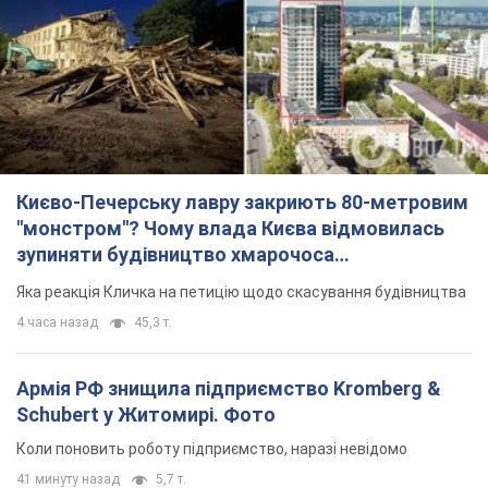
Києво-Печерську лавру закриють 80-метровим
"монстром"? Чому влада Києва відмовилась
зупиняти будівництво хмарочоса
"московського вірянина"
Яка реакція Кличка на петицію щодо скасування будівництва
4 часа назад
45,3 т.
Армія РФ знищила підприємство Kromberg &
Schubert у Житомирі. Фото
Коли поновить роботу підприємство, наразі невідомо
41 минуту назад
5,7 т.