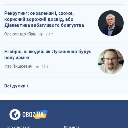
Рекрутинг: оновлений і, схоже,
корисний ворожий досвід, або
Діалектика вибагливого боягузтва
Олександр Кірш
2,1 т.
Ні зброї, ні людей: як Лукашенко будує
нову армію
Ігар Тишкевич
16,8 т.
Всі думки
Про компанію
Команда